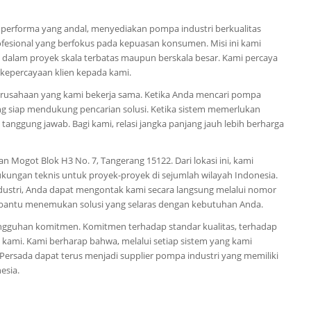
 performa yang andal, menyediakan pompa industri berkualitas
fesional yang berfokus pada kepuasan konsumen. Misi ini kami
 dalam proyek skala terbatas maupun berskala besar. Kami percaya
 kepercayaan klien kepada kami.
 perusahaan yang kami bekerja sama. Ketika Anda mencari pompa
yang siap mendukung pencarian solusi. Ketika sistem memerlukan
anggung jawab. Bagi kami, relasi jangka panjang jauh lebih berharga
n Mogot Blok H3 No. 7, Tangerang 15122. Dari lokasi ini, kami
ungan teknis untuk proyek-proyek di sejumlah wilayah Indonesia.
dustri, Anda dapat mengontak kami secara langsung melalui nomor
mbantu menemukan solusi yang selaras dengan kebutuhan Anda.
ungguhan komitmen. Komitmen terhadap standar kualitas, terhadap
 kami. Kami berharap bahwa, melalui setiap sistem yang kami
Persada dapat terus menjadi supplier pompa industri yang memiliki
esia.