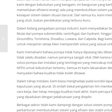
kami dengan kebutuhan yang beragam, ciri bangunan yang berbe
memerlukan efisiensi energi, ada yang membutuhkan sistem ya
kesiapan sistem dalam situasi darurat. Dari semua itu, kami m
yang utuh, bukan pendekatan yang terburu-buru.
Dalam bidang pengadaan pompa industri, kami menyediakan be
0815-8668-7086,
Mulai dari pompa submersible, centrifugal, dan hydrant, hingga 
Katalog Pompa CNP
Groundfos, Torishima, Showfou, Lowara, dan Calpeda. Bagi kami,
DRL Kota Puruk Cahu
untuk menjamin setiap klien memperoleh solusi yang sesuai un
Kami memahami bahwa pompa tidak hanya dipasang lalu dibiarka
tidak selalu disadari, namun perannya sangat vital. Oleh karen
solusi pompa dan instalasi yang terintegrasi yang mencakup insta
NFPA untuk kebutuhan tertentu. Semua ini kami laksanakan den
menyadari bahwa kualitas tidak boleh ditawar.
Dalam tahap instalasi, kami biasa menghadapi pada kondisi l
keputusan yang akurat. Di sinilah bekal pengalaman tim member
cara kerja, dan tetap menjaga kualitas hasil akhir. Kami percaya
yang dipadukan dengan pelaksanaan yang disiplin.
Berbagai sektor telah kami dampingi dengan solusi sistem pom
perkantoran membutuhkan sistem yang efisien dan stabil untu