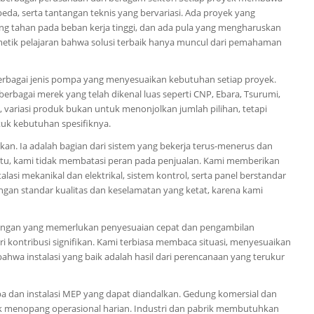
da, serta tantangan teknis yang bervariasi. Ada proyek yang
ng tahan pada beban kerja tinggi, dan ada pula yang mengharuskan
emetik pelajaran bahwa solusi terbaik hanya muncul dari pemahaman
rbagai jenis pompa yang menyesuaikan kebutuhan setiap proyek.
berbagai merek yang telah dikenal luas seperti CNP, Ebara, Tsurumi,
 variasi produk bukan untuk menonjolkan jumlah pilihan, tetapi
tuk kebutuhan spesifiknya.
n. Ia adalah bagian dari sistem yang bekerja terus-menerus dan
a itu, kami tidak membatasi peran pada penjualan. Kami memberikan
lasi mekanikal dan elektrikal, sistem kontrol, serta panel berstandar
gan standar kualitas dan keselamatan yang ketat, karena kami
apangan yang memerlukan penyesuaian cepat dan pengambilan
i kontribusi signifikan. Kami terbiasa membaca situasi, menyesuaikan
 bahwa instalasi yang baik adalah hasil dari perencanaan yang terukur
pa dan instalasi MEP yang dapat diandalkan. Gedung komersial dan
k menopang operasional harian. Industri dan pabrik membutuhkan