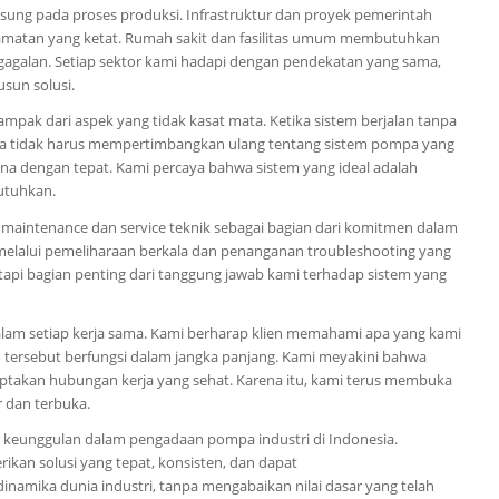
sung pada proses produksi. Infrastruktur dan proyek pemerintah
amatan yang ketat. Rumah sakit dan fasilitas umum membutuhkan
gagalan. Setiap sektor kami hadapi dengan pendekatan yang sama,
sun solusi.
mpak dari aspek yang tidak kasat mata. Ketika sistem berjalan tanpa
guna tidak harus mempertimbangkan ulang tentang sistem pompa yang
ana dengan tepat. Kami percaya bahwa sistem yang ideal adalah
butuhkan.
maintenance dan service teknik sebagai bagian dari komitmen dalam
melalui pemeliharaan berkala dan penanganan troubleshooting yang
etapi bagian penting dari tanggung jawab kami terhadap sistem yang
lam setiap kerja sama. Kami berharap klien memahami apa yang kami
em tersebut berfungsi dalam jangka panjang. Kami meyakini bahwa
takan hubungan kerja yang sehat. Karena itu, kami terus membuka
r dan terbuka.
i keunggulan dalam pengadaan pompa industri di Indonesia.
an solusi yang tepat, konsisten, dan dapat
namika dunia industri, tanpa mengabaikan nilai dasar yang telah