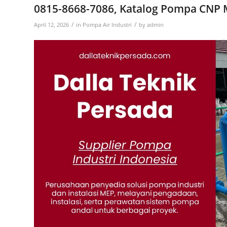
0815-8668-7086, Katalog Pompa CNP M
/
/
April 12, 2026
in
Pompa Air Industri
by
admin