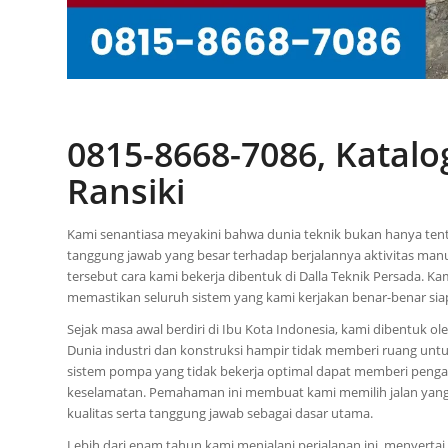
0815-8668-7086, Katal
Ransiki
Kami senantiasa meyakini bahwa dunia teknik bukan hanya tent
tanggung jawab yang besar terhadap berjalannya aktivitas ma
tersebut cara kami bekerja dibentuk di Dalla Teknik Persada. 
memastikan seluruh sistem yang kami kerjakan benar-benar si
Sejak masa awal berdiri di Ibu Kota Indonesia, kami dibentuk 
Dunia industri dan konstruksi hampir tidak memberi ruang un
sistem pompa yang tidak bekerja optimal dapat memberi pengaru
keselamatan. Pemahaman ini membuat kami memilih jalan yang 
kualitas serta tanggung jawab sebagai dasar utama.
Lebih dari enam tahun kami menjalani perjalanan ini, menyert