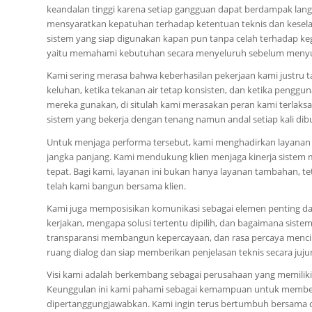
keandalan tinggi karena setiap gangguan dapat berdampak lang
mensyaratkan kepatuhan terhadap ketentuan teknis dan kesel
sistem yang siap digunakan kapan pun tanpa celah terhadap ke
yaitu memahami kebutuhan secara menyeluruh sebelum menyu
Kami sering merasa bahwa keberhasilan pekerjaan kami justru ta
keluhan, ketika tekanan air tetap konsisten, dan ketika peng
mereka gunakan, di situlah kami merasakan peran kami terlaks
sistem yang bekerja dengan tenang namun andal setiap kali di
Untuk menjaga performa tersebut, kami menghadirkan layanan 
jangka panjang. Kami mendukung klien menjaga kinerja sistem 
tepat. Bagi kami, layanan ini bukan hanya layanan tambahan, t
telah kami bangun bersama klien.
Kami juga memposisikan komunikasi sebagai elemen penting da
kerjakan, mengapa solusi tertentu dipilih, dan bagaimana sist
transparansi membangun kepercayaan, dan rasa percaya mencip
ruang dialog dan siap memberikan penjelasan teknis secara juju
Visi kami adalah berkembang sebagai perusahaan yang memilik
Keunggulan ini kami pahami sebagai kemampuan untuk memberik
dipertanggungjawabkan. Kami ingin terus bertumbuh bersama di