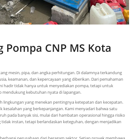
og Pompa CNP MS Kota
ang mesin, pipa, dan angka perhitungan. Di dalamnya terkandung
nusia, keamanan, dan kepercayaan yang diberikan. Dari pemahaman
Kami hadir tidak hanya untuk menyediakan pompa, tetapi untuk
ap mendukung kebutuhan nyata di lapangan.
oleh lingkungan yang menekan pentingnya ketepatan dan kecepatan.
tuk kesalahan yang berkepanjangan. Kami menyadari bahwa satu
h pada banyak sisi, mulai dari hambatan operasional hingga risiko
tidak instan, tetapi berlandaskan keteguhan, dengan menjadikan
ai berbagai perusahaan dari beragam sektor. Setiap proyek membawa