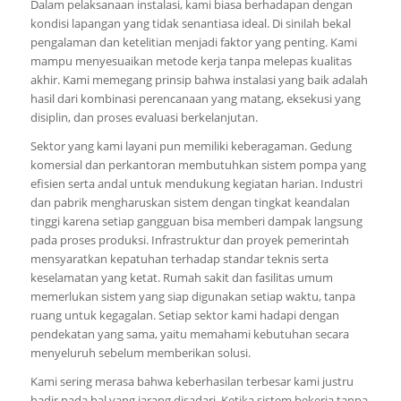
Dalam pelaksanaan instalasi, kami biasa berhadapan dengan
kondisi lapangan yang tidak senantiasa ideal. Di sinilah bekal
pengalaman dan ketelitian menjadi faktor yang penting. Kami
mampu menyesuaikan metode kerja tanpa melepas kualitas
akhir. Kami memegang prinsip bahwa instalasi yang baik adalah
hasil dari kombinasi perencanaan yang matang, eksekusi yang
disiplin, dan proses evaluasi berkelanjutan.
Sektor yang kami layani pun memiliki keberagaman. Gedung
komersial dan perkantoran membutuhkan sistem pompa yang
efisien serta andal untuk mendukung kegiatan harian. Industri
dan pabrik mengharuskan sistem dengan tingkat keandalan
tinggi karena setiap gangguan bisa memberi dampak langsung
pada proses produksi. Infrastruktur dan proyek pemerintah
mensyaratkan kepatuhan terhadap standar teknis serta
keselamatan yang ketat. Rumah sakit dan fasilitas umum
memerlukan sistem yang siap digunakan setiap waktu, tanpa
ruang untuk kegagalan. Setiap sektor kami hadapi dengan
pendekatan yang sama, yaitu memahami kebutuhan secara
menyeluruh sebelum memberikan solusi.
Kami sering merasa bahwa keberhasilan terbesar kami justru
hadir pada hal yang jarang disadari. Ketika sistem bekerja tanpa