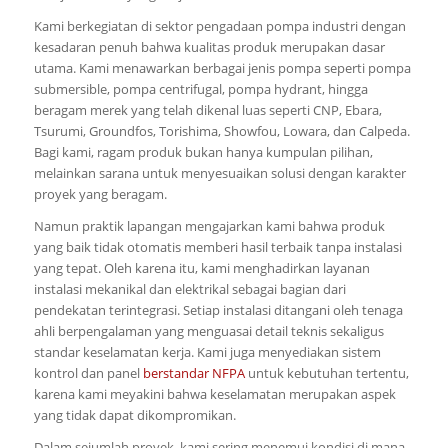
Kami berkegiatan di sektor pengadaan pompa industri dengan
kesadaran penuh bahwa kualitas produk merupakan dasar
utama. Kami menawarkan berbagai jenis pompa seperti pompa
submersible, pompa centrifugal, pompa hydrant, hingga
beragam merek yang telah dikenal luas seperti CNP, Ebara,
Tsurumi, Groundfos, Torishima, Showfou, Lowara, dan Calpeda.
Bagi kami, ragam produk bukan hanya kumpulan pilihan,
melainkan sarana untuk menyesuaikan solusi dengan karakter
proyek yang beragam.
Namun praktik lapangan mengajarkan kami bahwa produk
yang baik tidak otomatis memberi hasil terbaik tanpa instalasi
yang tepat. Oleh karena itu, kami menghadirkan layanan
instalasi mekanikal dan elektrikal sebagai bagian dari
pendekatan terintegrasi. Setiap instalasi ditangani oleh tenaga
ahli berpengalaman yang menguasai detail teknis sekaligus
standar keselamatan kerja. Kami juga menyediakan sistem
kontrol dan panel
berstandar NFPA
untuk kebutuhan tertentu,
karena kami meyakini bahwa keselamatan merupakan aspek
yang tidak dapat dikompromikan.
Dalam sejumlah proyek, kami sering menemui kondisi di mana