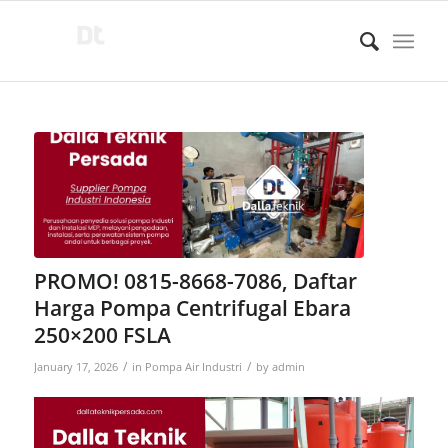
PROMO! 0815-8668-7086, Daftar
Harga Pompa Centrifugal Ebara
250×200 FSLA
/
/
January 17, 2026
in
Pompa Air Industri
by
admin