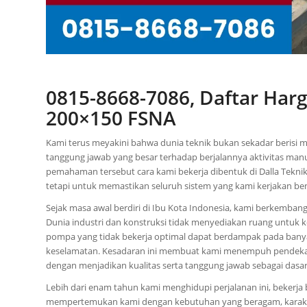
0815-8668-7086, Daftar Har
200×150 FSNA
Kami terus meyakini bahwa dunia teknik bukan sekadar berisi m
tanggung jawab yang besar terhadap berjalannya aktivitas manu
pemahaman tersebut cara kami bekerja dibentuk di Dalla Tekn
tetapi untuk memastikan seluruh sistem yang kami kerjakan b
Sejak masa awal berdiri di Ibu Kota Indonesia, kami berkemba
Dunia industri dan konstruksi tidak menyediakan ruang untuk
pompa yang tidak bekerja optimal dapat berdampak pada banyak
keselamatan. Kesadaran ini membuat kami menempuh pendekatan
dengan menjadikan kualitas serta tanggung jawab sebagai dasa
Lebih dari enam tahun kami menghidupi perjalanan ini, bekerja 
mempertemukan kami dengan kebutuhan yang beragam, karakter 