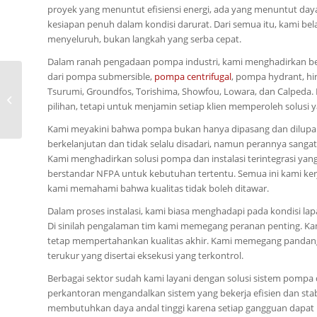
proyek yang menuntut efisiensi energi, ada yang menuntut daya
kesiapan penuh dalam kondisi darurat. Dari semua itu, kami bel
menyeluruh, bukan langkah yang serba cepat.
Dalam ranah pengadaan pompa industri, kami menghadirkan ber
dari pompa submersible,
pompa centrifugal
, pompa hydrant, hin
0815-8668-7086, Daftar
Tsurumi, Groundfos, Torishima, Showfou, Lowara, dan Calpeda.
Harga Pompa
pilihan, tetapi untuk menjamin setiap klien memperoleh solusi 
Centrifugal Ebara
200×150 FSLA
Kami meyakini bahwa pompa bukan hanya dipasang dan dilupaka
berkelanjutan dan tidak selalu disadari, namun perannya sangat 
Kami menghadirkan solusi pompa dan instalasi terintegrasi yang te
berstandar NFPA untuk kebutuhan tertentu. Semua ini kami ker
kami memahami bahwa kualitas tidak boleh ditawar.
Dalam proses instalasi, kami biasa menghadapi pada kondisi l
Di sinilah pengalaman tim kami memegang peranan penting. Kam
tetap mempertahankan kualitas akhir. Kami memegang pandangan
terukur yang disertai eksekusi yang terkontrol.
Berbagai sektor sudah kami layani dengan solusi sistem pompa 
perkantoran mengandalkan sistem yang bekerja efisien dan stab
membutuhkan daya andal tinggi karena setiap gangguan dapat 