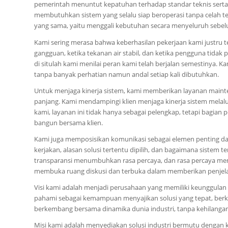
pemerintah menuntut kepatuhan terhadap standar teknis serta 
membutuhkan sistem yang selalu siap beroperasi tanpa celah t
yang sama, yaitu menggali kebutuhan secara menyeluruh sebe
Kami sering merasa bahwa keberhasilan pekerjaan kami justru terl
gangguan, ketika tekanan air stabil, dan ketika pengguna tida
di situlah kami menilai peran kami telah berjalan semestinya. K
tanpa banyak perhatian namun andal setiap kali dibutuhkan.
Untuk menjaga kinerja sistem, kami memberikan layanan mainte
panjang. Kami mendampingi klien menjaga kinerja sistem melal
kami, layanan ini tidak hanya sebagai pelengkap, tetapi bagian
bangun bersama klien.
Kami juga memposisikan komunikasi sebagai elemen penting da
kerjakan, alasan solusi tertentu dipilih, dan bagaimana sistem
transparansi menumbuhkan rasa percaya, dan rasa percaya mem
membuka ruang diskusi dan terbuka dalam memberikan penjelas
Visi kami adalah menjadi perusahaan yang memiliki keunggulan
pahami sebagai kemampuan menyajikan solusi yang tepat, ber
berkembang bersama dinamika dunia industri, tanpa kehilangan n
Misi kami adalah menyediakan solusi industri bermutu dengan 