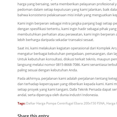
harga yang bersaing, serta memberikan pelayanan profesional 
pedoman dalam setiap keputusan yang kami jalankan, baik dala
bahwa konsistensi pelaksanaan misi inilah yang menguatkan ke
Kami ingin berperan sebagai mitra jangka panjang bagi setiap
dengan spesifikasi tertentu, kami ingin hadir sebagai pihak y
membutuhkan perhatian atau perawatan, kami ingin berperan akt
lebih berharga daripada sekadar transaksi sesaat.
Saat ini, kami melakukan kegiatan operasional dari Komplek Arca
mengatur berbagai kebutuhan pengadaan, pemasangan, dan laya
Untuk kebutuhan konsultasi, diskusi terkait teknis, maupun p
langsung melalui nomor 0815-8668-7086. Kami senantiasa ter
paling sesuai dengan kebutuhan Anda.
Pada akhirnya, perjalanan kami adalah perjalanan tentang ke
dan terhadap kepercayaan yang diberikan kepada kami. Kami me
setiap proyek yang kami tangani, Dalla Teknik Persada dapat se
andal, serta dipercaya oleh dunia industri Indonesia.
Tags:
Daftar Harga Pompa Centrifugal Ebara 200x150 FSNA
,
Harga 
Share this entry