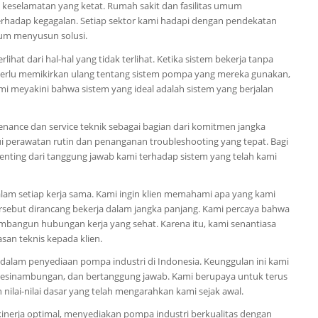
keselamatan yang ketat. Rumah sakit dan fasilitas umum
erhadap kegagalan. Setiap sektor kami hadapi dengan pendekatan
lum menyusun solusi.
ihat dari hal-hal yang tidak terlihat. Ketika sistem bekerja tanpa
k perlu memikirkan ulang tentang sistem pompa yang mereka gunakan,
ami meyakini bahwa sistem yang ideal adalah sistem yang berjalan
nance dan service teknik sebagai bagian dari komitmen jangka
ui perawatan rutin dan penanganan troubleshooting yang tepat. Bagi
 penting dari tanggung jawab kami terhadap sistem yang telah kami
lam setiap kerja sama. Kami ingin klien memahami apa yang kami
 tersebut dirancang bekerja dalam jangka panjang. Kami percaya bahwa
bangun hubungan kerja yang sehat. Karena itu, kami senantiasa
an teknis kepada klien.
 dalam penyediaan pompa industri di Indonesia. Keunggulan ini kami
kesinambungan, dan bertanggung jawab. Kami berupaya untuk terus
ilai-nilai dasar yang telah mengarahkan kami sejak awal.
kinerja optimal, menyediakan pompa industri berkualitas dengan