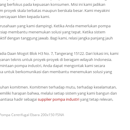
yang berfokus pada kepuasan konsumen. Misi ini kami jadikan
m proyek skala terbatas maupun berskala besar. Kami meyakini
percayaan klien kepada kami.
 perusahaan yang kami dampingi. Ketika Anda memerlukan pompa
ang siap membantu menemukan solusi yang tepat. Ketika sistem
if dengan tanggung jawab. Bagi kami, relasi jangka panjang jauh
dia Daan Mogot Blok H3 No. 7, Tangerang 15122. Dari lokasi ini, kami
nan teknis untuk proyek-proyek di beragam wilayah Indonesia.
ermintaan pompa industri, Anda dapat mengontak kami secara
buka untuk berkomunikasi dan membantu menemukan solusi yang
teguhan komitmen. Komitmen terhadap mutu, terhadap keselamatan,
miliki harapan bahwa, melalui setiap sistem yang kami bangun dan
nantiasa hadir sebagai
supplier pompa industri
yang tetap relevan,
Pompa Centrifugal Ebara 200x150 FSNA