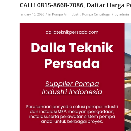
CALL! 0815-8668-7086, Daftar Harga 
/
/
January 16, 2026
in
Pompa Air Industri
,
Pompa Centrifugal
by
admin