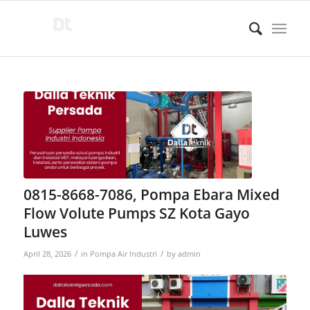
0815-8668-7086, Pompa Ebara Mixed
Flow Volute Pumps SZ Kota Gayo
Luwes
/
/
April 28, 2026
in
Pompa Air Industri
by
admin