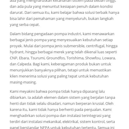
ada yang mengharuskan ketahanan sistem pada beban tinggi,
dan ada pula yang menuntut kesiapan penuh dalam kondisi
darurat. Dari semua itu, kami belajar bahwa solusi terbaik hanya
bisa lahir dari pemahaman yang menyeluruh, bukan langkah
yang serba cepat.
Dalam bidang pengadaan pompa industri, kami menawarkan
berbagai jenis pompa yang menyesuaikan kebutuhan setiap
proyek. Mulai dari pompa jenis submersible, centrifugal, hingga
hydrant, hingga berbagai merek yang telah dikenal luas seperti
CNP, Ebara, Tsurumi, Groundfos, Torishima, Showfou, Lowara,
dan Calpeda. Bagi kami, keberagaman produk bukan untuk
menunjukkan banyaknya pilihan, tetapi untuk memastikan
klien menerima solusi yang paling tepat untuk kebutuhan
masing-masing.
Kami meyakini bahwa pompa tidak hanya dipasang lalu
dibiarkan. Ia adalah elemen dalam sistem yang berjalan tanpa
henti dan tidak selalu disadari, namun berperan krusial. Oleh
karena itu, kami tidak hanya berhenti pada penjualan. Kami
menghadirkan solusi pompa dan instalasi terintegrasi yang
terdiri dari instalasi mekanikal, elektrikal, sistem kontrol, serta
panel berstandar NFPA untuk kebutuhan tertentu. Semua ini