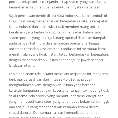
pompa, tetapi untuk menjamin setiap sistem yang kami kelola
benar-benar siap menopang kebutuhan nyata di lapangan.
Sejak permulaan berdiri di Ibu Kota Indonesia, kami tumbuh di
lingkungan yang mengharuskan ketepatan sekaligus kecepatan.
Dunia industri dan konstruksi tidak memberi ruang untuk
kesalahan yang berlarut-larut. Kami menyadari bahwa satu
sistem pompa yang bekerja kurang optimal dapat berdampak
pada banyak hal, mulai dari hambatan operasional hingga
ancaman terhadap keselamatan. Landasan ini membuat kami
memilih jalan yang tidak instan, tetapi berlandaskan keteguhan,
dengan menempatkan kualitas dan tanggung jawab sebagai
landasan utama.
Lebih dari enam tahun kami menjalani perjalanan ini, menyertai
berbagai perusahaan dari lintas sektor. Setiap proyek
menghadapkan kami dengan kebutuhan yang berbeda,
karakter bangunan yang unik, serta tantangan teknis yang tidak
selalu sama. Ada proyek yang menuntut efisiensi energi, ada
yang membutuhkan sistem yang tahan pada beban kerja tinggi,
dan ada pula yang mengharuskan kesiapan sistem dalam
situasi darurat. Dari semua itu, kami menarik pemahaman
bahwa solusi terbaik hanya muncul dari pemahaman yang