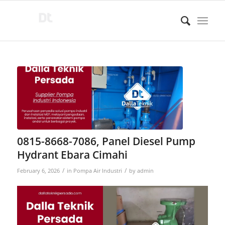
0815-8668-7086, Panel Diesel Pump
Hydrant Ebara Cimahi
/
/
February 6, 2026
in
Pompa Air Industri
by
admin