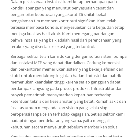
Dalam pelaksanaan instalasi, kami kerap berhadapan pada
kondisi lapangan yang menuntut penyesuaian cepat dan
pengambilan keputusan yang akurat. Di sinilah bekal
pengalaman tim memberi kontribusi signifikan. Kami telah
terbiasa membaca kondisi, menyesuaikan cara kerja, dan tetap
menjaga kualitas hasil akhir. Kami memegang pandangan
bahwa instalasi yang baik adalah hasil dari perencanaan yang
terukur yang disertai eksekusi yang terkontrol.
Berbagai sektor telah kami dukung dengan solusi sistem pompa
dan instalasi MEP yang dapat diandalkan. Gedung komersial
dan perkantoran memerlukan sistem yang bekerja efisien dan
stabil untuk mendukung kegiatan harian. Industri dan pabrik
memerlukan keandalan tinggi karena setiap gangguan dapat
berdampak langsung pada proses produksi. Infrastruktur dan
proyek pemerintah mensyaratkan kepatuhan terhadap
ketentuan teknis dan keselamatan yang ketat. Rumah sakit dan
fasilitas umum mengandalkan sistem yang selalu siap
beroperasi tanpa celah terhadap kegagalan. Setiap sektor kami
hadapi dengan pendekatan yang sama, yaitu menggali
kebutuhan secara menyeluruh sebelum memberikan solusi.
Kami sering merasa bahwa keberhasilan pekerjaan kami justru