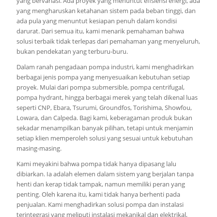
yang bervariasi. Ada proyek yang menuntut efisiensi energi, ada
yang mengharuskan ketahanan sistem pada beban tinggi, dan
ada pula yang menuntut kesiapan penuh dalam kondisi
darurat. Dari semua itu, kami menarik pemahaman bahwa
solusi terbaik tidak terlepas dari pemahaman yang menyeluruh,
bukan pendekatan yang terburu-buru.
Dalam ranah pengadaan pompa industri, kami menghadirkan
berbagai jenis pompa yang menyesuaikan kebutuhan setiap
proyek. Mulai dari pompa submersible, pompa centrifugal,
pompa hydrant, hingga berbagai merek yang telah dikenal luas
seperti CNP, Ebara, Tsurumi, Groundfos, Torishima, Showfou,
Lowara, dan Calpeda. Bagi kami, keberagaman produk bukan
sekadar menampilkan banyak pilihan, tetapi untuk menjamin
setiap klien memperoleh solusi yang sesuai untuk kebutuhan
masing-masing.
Kami meyakini bahwa pompa tidak hanya dipasang lalu
dibiarkan. Ia adalah elemen dalam sistem yang berjalan tanpa
henti dan kerap tidak tampak, namun memiliki peran yang
penting. Oleh karena itu, kami tidak hanya berhenti pada
penjualan. Kami menghadirkan solusi pompa dan instalasi
terintegrasi yang meliputi instalasi mekanikal dan elektrikal,