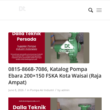
0815-8668-7086, Katalog Pompa
Ebara 200×150 FSKA Kota Waisai (Raja
Ampat)
/
/
June 8, 2026
in
Pompa Air Industri
by
admin