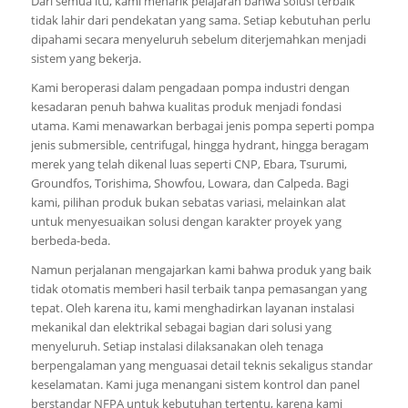
Dari semua itu, kami menarik pelajaran bahwa solusi terbaik
tidak lahir dari pendekatan yang sama. Setiap kebutuhan perlu
dipahami secara menyeluruh sebelum diterjemahkan menjadi
sistem yang bekerja.
Kami beroperasi dalam pengadaan pompa industri dengan
kesadaran penuh bahwa kualitas produk menjadi fondasi
utama. Kami menawarkan berbagai jenis pompa seperti pompa
jenis submersible, centrifugal, hingga hydrant, hingga beragam
merek yang telah dikenal luas seperti CNP, Ebara, Tsurumi,
Groundfos, Torishima, Showfou, Lowara, dan Calpeda. Bagi
kami, pilihan produk bukan sebatas variasi, melainkan alat
untuk menyesuaikan solusi dengan karakter proyek yang
berbeda-beda.
Namun perjalanan mengajarkan kami bahwa produk yang baik
tidak otomatis memberi hasil terbaik tanpa pemasangan yang
tepat. Oleh karena itu, kami menghadirkan layanan instalasi
mekanikal dan elektrikal sebagai bagian dari solusi yang
menyeluruh. Setiap instalasi dilaksanakan oleh tenaga
berpengalaman yang menguasai detail teknis sekaligus standar
keselamatan. Kami juga menangani sistem kontrol dan panel
berstandar NFPA untuk kebutuhan tertentu, karena kami