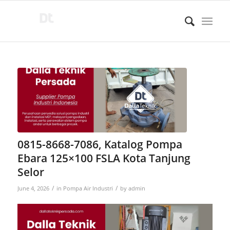
0815-8668-7086, Katalog Pompa
Ebara 125×100 FSLA Kota Tanjung
Selor
/
/
June 4, 2026
in
Pompa Air Industri
by
admin