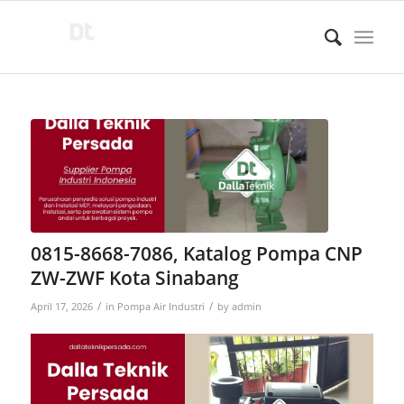
0815-8668-7086, Katalog Pompa CNP
ZW-ZWF Kota Sinabang
/
/
April 17, 2026
in
Pompa Air Industri
by
admin