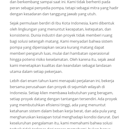
dan berkembang sampai saat ini. Kami tidak berhenti pada
peran sebagai penyedia pompa, tetapi sebagai mitra yang hadir
dengan kesadaran dan tanggung jawab yang utuh.
Sejak permulaan berdiri di Ibu Kota Indonesia, kami dibentuk
oleh lingkungan yang menuntut kecepatan, ketepatan, dan
konsistensi. Dunia industri dan proyek tidak memberi ruang
bagi solusi setengah matang. Kami menyadari bahwa sistem
pompa yang dipersiapkan secara kurang matang dapat
memberi pengaruh luas, mulai dari hambatan operasional
hingga potensi risiko keselamatan. Oleh karena itu, sejak awal
kami menetapkan kualitas dan keandalan sebagai landasan
utama dalam setiap pekerjaan.
Lebih dari enam tahun kami menapaki perjalanan ini, bekerja
bersama perusahaan dan proyek di sejumlah wilayah di
Indonesia. Setiap klien membawa kebutuhan yang beragam,
setiap proyek datang dengan tantangan tersendiri. Ada proyek
yang membutuhkan efisiensi tinggi, ada yang menuntut
ketahanan sistem dalam beban kerja berat, dan ada pula yang
mengharuskan kesiapan total menghadapi kondisi darurat. Dari
keseluruhan pengalaman itu, kami memahami bahwa solusi
terbaik tidak terlepas dari proses memahami, bukan hanya