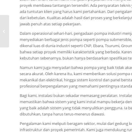
proyek membawa tantangan tersendiri. Ada persyaratan teknis 
ada tuntutan klien yang harus kami pertahankan. Dari pengalama
dari kebetulan. Kualitas adalah hasil dari proses yang berkela
0815-8668-7086,
jawab penuh atas setiap pekerjaan.
Katalog Pompa CNP
Dalam operasional sehari-hari, pengadaan pompa industri menja
CDMF Kota Sabu
menyediakan berbagai jenis pompa seperti pompa submersible,
(Tarmadu)
dikenal luas di dunia industri seperti CNP, Ebara, Tsurumi, Gro
bahwa setiap proyek memiliki karakteristik yang berbeda. Kare
kebutuhan sebenarnya, bukan hanya berdasarkan spesifikasi ter
Namun kami juga menyadari bahwa pompa yang baik tidak akan 
secara akurat. Oleh karena itu, kami memberikan solusi pompa d
mekanikal dan elektrikal, hingga sistem kontrol dan panel ber
profesional berpengalaman yang memahami pentingnya standar 
Bagi kami, instalasi bukan sekadar memasang peralatan. Instala
memastikan bahwa sistem yang kami instal mampu bekerja denga
yang baik adalah sistem yang tidak menyulitkan pengguna. Ia be
dibutuhkan, tanpa harus terus-menerus diawasi.
Pengalaman kami meliputi beragam sektor, mulai dari gedung ko
infrastruktur dan proyek pemerintah. Kami juga mendukung ru