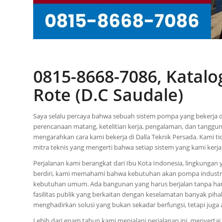
0815-8668-7086, Katal
Rote (D.C Saudale)
Saya selalu percaya bahwa sebuah sistem pompa yang bekerja de
perencanaan matang, ketelitian kerja, pengalaman, dan tanggun
mengarahkan cara kami bekerja di Dalla Teknik Persada. Kami ti
mitra teknis yang mengerti bahwa setiap sistem yang kami kerja
Perjalanan kami berangkat dari Ibu Kota Indonesia, lingkungan 
berdiri, kami memahami bahwa kebutuhan akan pompa industri da
kebutuhan umum. Ada bangunan yang harus berjalan tanpa hamba
fasilitas publik yang berkaitan dengan keselamatan banyak pi
menghadirkan solusi yang bukan sekadar berfungsi, tetapi juga
Lebih dari enam tahun kami menjalani perjalanan ini, menyertai 