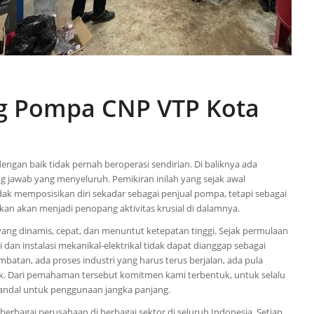
og Pompa CNP VTP Kota
ngan baik tidak pernah beroperasi sendirian. Di baliknya ada
g jawab yang menyeluruh. Pemikiran inilah yang sejak awal
dak memposisikan diri sekadar sebagai penjual pompa, tetapi sebagai
kan akan menjadi penopang aktivitas krusial di dalamnya.
yang dinamis, cepat, dan menuntut ketepatan tinggi. Sejak permulaan
n instalasi mekanikal-elektrikal tidak dapat dianggap sebagai
tan, ada proses industri yang harus terus berjalan, ada pula
hak. Dari pemahaman tersebut komitmen kami terbentuk, untuk selalu
 andal untuk penggunaan jangka panjang.
berbagai perusahaan di berbagai sektor di seluruh Indonesia. Setiap