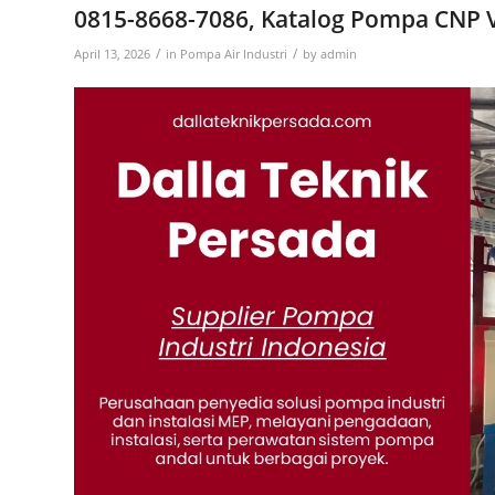
0815-8668-7086, Katalog Pompa CNP V
/
/
April 13, 2026
in
Pompa Air Industri
by
admin