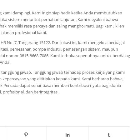
g kami dampingi. Kami ingin siap hadir ketika Anda membutuhkan
ika sistem menuntut perhatian lanjutan. Kami meyakini bahwa
ak memiliki rasa percaya dan saling menghormati. Bagi kami, klien
jalanan profesional kami.
H3 No. 7, Tangerang 15122. Dari lokasi ini, kami mengelola berbagai
sultasi, pemesanan pompa industri, pemasangan sistem, maupun
lui nomor 0815-8668-7086. Kami terbuka sepenuhnya untuk berdialog
 Anda.
an tanggung jawab. Tanggung jawab terhadap proses kerja yang kami
p kepercayaan yang dititipkan kepada kami. Kami berharap bahwa,
nik Persada dapat senantiasa memberi kontribusi nyata bagi dunia
 profesional, dan berintegritas.