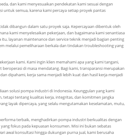
erbeda, dan kami menyesuaikan pendekatan kami sesuai dengan
i untuk semua, karena kami percaya setiap proyek pantas
tidak dibangun dalam satu proyek saja. Kepercayaan dibentuk oleh
mana kami menyelesaikan pekerjaan, dan bagaimana kami senantiasa
 itu, layanan maintenance dan service teknik menjadi bagian penting
em melalui pemeliharaan berkala dan tindakan troubleshooting yang
ekerjaan kami. Kami ingin klien memahami apa yang kami tangani,
ut beroperasi di masa mendatang. Bagi kami, transparansi merupakan
an dan dipahami, kerja sama menjadi lebih kuat dan hasil kerja menjadi
iaan solusi pompa industri di Indonesia. Keunggulan yang kami
etapi tentang kualitas kerja, integritas, dan komitmen jangka
yang layak dipercaya, yang selalu mengutamakan keselamatan, mutu,
performa terbaik, menghadirkan pompa industri berkualitas dengan
l yang fokus pada kepuasan konsumen. Misi ini bukan sebatas
 Dari awal konsultasi hingga dukungan purna jual, kami berusaha