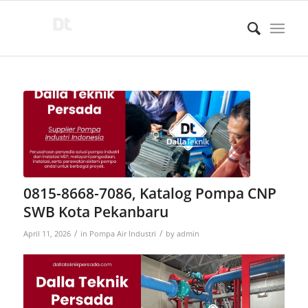
0815-8668-7086, Katalog Pompa CNP
SWB Kota Pekanbaru
/
/
April 11, 2026
in
Pompa Air Industri
by
admin