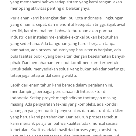
yang memahami bahwa setiap sistem yang kami tangani akan
menopang aktivitas penting di belakangnya.
Perjalanan kami berangkat dari Ibu Kota Indonesia, lingkungan
yang dinamis, cepat, dan menuntut ketepatan tinggi. Sejak awal
berdiri, kami memahami bahwa kebutuhan akan pompa
industri dan instalasi mekanikal-elektrikal bukan kebutuhan
yang sederhana. Ada bangunan yang harus berjalan tanpa
hambatan, ada proses industri yang harus terus berjalan, ada
pula fasilitas publik yang berkaitan dengan keselamatan banyak
pihak. Dari pemahaman tersebut komitmen kami terbentuk,
untuk selalu menyediakan solusi yang bukan sekadar berfungsi,
tetapi juga tetap andal seiring waktu.
Lebih dari enam tahun kami berada dalam perjalanan ini,
mendampingi berbagai perusahaan di lintas sektor di
Indonesia. Setiap proyek menghadirkan tantangan masing-
masing. Ada persyaratan teknis yang kompleks, ada kondisi
lapangan yang menuntut penyesuaian, dan ada tuntutan klien
yang harus kami pertahankan. Dari seluruh proses tersebut
kami menarik pelajaran bahwa kualitas tidak muncul secara
kebetulan. Kualitas adalah hasil dari proses yang konsisten,
komunikasi yang transparan, dan komitmen untuk memikul