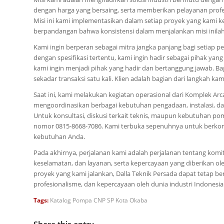
dengan harga yang bersaing, serta memberikan pelayanan prof
Misi ini kami implementasikan dalam setiap proyek yang kami ke
berpandangan bahwa konsistensi dalam menjalankan misi inila
Kami ingin berperan sebagai mitra jangka panjang bagi setiap
dengan spesifikasi tertentu, kami ingin hadir sebagai pihak y
kami ingin menjadi pihak yang hadir dan bertanggung jawab. Bagi 
sekadar transaksi satu kali. Klien adalah bagian dari langkah ka
Saat ini, kami melakukan kegiatan operasional dari Komplek Arca
mengoordinasikan berbagai kebutuhan pengadaan, instalasi, dan
Untuk konsultasi, diskusi terkait teknis, maupun kebutuhan p
nomor 0815-8668-7086. Kami terbuka sepenuhnya untuk berkom
kebutuhan Anda.
Pada akhirnya, perjalanan kami adalah perjalanan tentang kom
keselamatan, dan layanan, serta kepercayaan yang diberikan ole
proyek yang kami jalankan, Dalla Teknik Persada dapat tetap be
profesionalisme, dan kepercayaan oleh dunia industri Indonesia
Tags:
Katalog Pompa CNP SP Kota Okaba