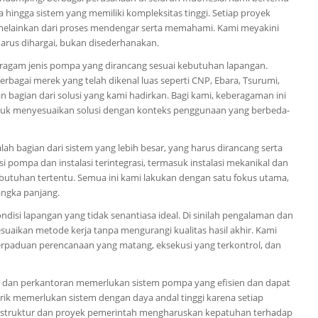
hingga sistem yang memiliki kompleksitas tinggi. Setiap proyek
, melainkan dari proses mendengar serta memahami. Kami meyakini
rus dihargai, bukan disederhanakan.
agam jenis pompa yang dirancang sesuai kebutuhan lapangan.
rbagai merek yang telah dikenal luas seperti CNP, Ebara, Tsurumi,
bagian dari solusi yang kami hadirkan. Bagi kami, keberagaman ini
untuk menyesuaikan solusi dengan konteks penggunaan yang berbeda-
ah bagian dari sistem yang lebih besar, yang harus dirancang serta
si pompa dan instalasi terintegrasi, termasuk instalasi mekanikal dan
kebutuhan tertentu. Semua ini kami lakukan dengan satu fokus utama,
angka panjang.
disi lapangan yang tidak senantiasa ideal. Di sinilah pengalaman dan
esuaikan metode kerja tanpa mengurangi kualitas hasil akhir. Kami
perpaduan perencanaan yang matang, eksekusi yang terkontrol, dan
l dan perkantoran memerlukan sistem pompa yang efisien dan dapat
rik memerlukan sistem dengan daya andal tinggi karena setiap
rastruktur dan proyek pemerintah mengharuskan kepatuhan terhadap