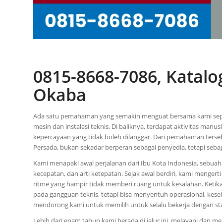
0815-8668-7086, Katal
Okaba
Ada satu pemahaman yang semakin menguat bersama kami sepa
mesin dan instalasi teknis. Di baliknya, terdapat aktivitas man
kepercayaan yang tidak boleh dilanggar. Dari pemahaman terse
Persada, bukan sekadar berperan sebagai penyedia, tetapi seb
Kami menapaki awal perjalanan dari Ibu Kota Indonesia, sebua
kecepatan, dan arti ketepatan. Sejak awal berdiri, kami mengert
ritme yang hampir tidak memberi ruang untuk kesalahan. Ketik
pada gangguan teknis, tetapi bisa menyentuh operasional, kese
mendorong kami untuk memilih untuk selalu bekerja dengan sta
Lebih dari enam tahun kami berada di jalur ini, melayani dan 