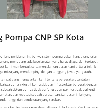
og Pompa CNP SP Kota
njang perjalanan ini, bahwa sistem pompa bukan hanya rangkaian
usia yang menopang, ada keselamatan yang harus dijaga, dan terdapat
but kami membentuk serta menjalankan peran kami di Dalla Teknik
agai mitra yang mendampingi dengan tanggung jawab yang utuh.
h tempat yang mengajarkan kami tentang pergerakan, tuntutan
i bahwa dunia industri, komersial, dan infrastruktur bergerak dengan
a sebuah sistem pompa tidak berfungsi, dampaknya tidak berhenti
lamatan, dan reputasi sebuah perusahaan. Landasan inilah yang
ndar tinggi dan pendekatan yang terukur.
mendampingi berbagai perusahaan di seluruh Indonesia. Kami bertemu