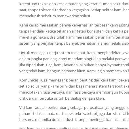
ketentuan teknis dan keselamatan yang ketat. Rumah sakit dan
saat, tanpa toleransi terhadap kegagalan. Setiap sektor kami 
menyeluruh sebelum menawarkan solusi.
Kami kerap merasakan bahwa keberhasilan terbesar kami justru 
tanpa kendala, ketika tekanan air tetap konsisten, dan ketika
mereka gunakan, di situlah kami merasakan peran kami terlaks
sistem yang berjalan tanpa banyak perhatian, namun selalu siap
Untuk menjaga kinerja sistem tersebut, kami menghadirkan lay
dalam jangka panjang. Kami mendampingi klien melalui perawa
jika diperlukan. Bagi kami, layanan ini bukan hanya layanan ta
yang telah kami bangun bersama klien. Kami ingin memastikan b
Komunikasi juga memegang peran penting dari cara kami bekerja
setiap solusi yang kami pilih, dan bagaimana sistem tersebut a
menciptakan rasa percaya, dan rasa percaya membangun hubung
diskusi dan terbuka untuk berdialog dengan klien.
Visi kami adalah berkembang sebagai perusahaan yang unggul d
pahami tidak semata dari aspek teknis, tetapi juga dari sisi nil
bersama dinamika dunia industri, tanpa meninggalkan nilai-nila
Misi kami adalah menghadirkan solusi industri bermutu dengan