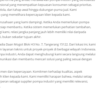
esional yang menempatkan kepuasan konsumen sebagai prioritas.
lola, dari tahap awal hingga dukungan purna jual. Kami
h yang memelihara kepercayaan klien kepada kami.
 perusahaan yang kami dampingi. Ketika Anda memerlukan pompa
ang siap membantu. Ketika sistem memerlukan perhatian tambahan,
kami, relasi jangka panjang jauh lebih memiliki nilai daripada
mi, bukan sekadar tujuan akhir.
dia Daan Mogot Blok H3 No. 7, Tangerang 15122. Dari lokasi ini, kami
 layanan teknis untuk proyek-proyek di berbagai wilayah Indonesia.
ompa industri, Anda dapat menghubungi kami secara langsung melalui
unikasi dan membantu mencari solusi yang paling sesuai dengan
itmen dan kepercayaan. Komitmen terhadap kualitas, aspek
h klien kepada kami. Kami memiliki harapan bahwa, melalui setiap
rperan sebagai supplier pompa industri yang memiliki relevansi,
.