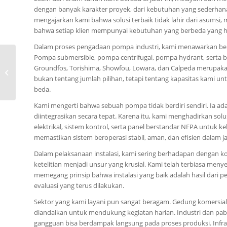
dengan banyak karakter proyek, dari kebutuhan yang sederhana 
mengajarkan kami bahwa solusi terbaik tidak lahir dari asumsi
bahwa setiap klien mempunyai kebutuhan yang berbeda yang ha
Dalam proses pengadaan pompa industri, kami menawarkan ber
Pompa submersible, pompa centrifugal, pompa hydrant, serta be
0815-8668-7086,
Groundfos, Torishima, Showfou, Lowara, dan Calpeda merupakan 
Katalog Pompa CNP SJ
bukan tentang jumlah pilihan, tetapi tentang kapasitas kami 
Kota Muko-Muko
beda.
Kami mengerti bahwa sebuah pompa tidak berdiri sendiri. Ia adal
diintegrasikan secara tepat. Karena itu, kami menghadirkan solu
elektrikal, sistem kontrol, serta panel berstandar NFPA untuk 
memastikan sistem beroperasi stabil, aman, dan efisien dalam j
Dalam pelaksanaan instalasi, kami sering berhadapan dengan kon
ketelitian menjadi unsur yang krusial. Kami telah terbiasa meny
memegang prinsip bahwa instalasi yang baik adalah hasil dari 
evaluasi yang terus dilakukan.
Sektor yang kami layani pun sangat beragam. Gedung komersia
diandalkan untuk mendukung kegiatan harian. Industri dan pab
gangguan bisa berdampak langsung pada proses produksi. Inf