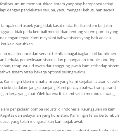
 fasilitas umum membutuhkan sistem yang siap beroperasi setiap
hadapi dengan pendekatan serupa, yaitu menggali kebutuhan secara
tampak dari aspek yang tidak kasat mata. Ketika sistem berjalan
 pengguna tidak perlu kembali memikirkan tentang sistem pompa yang
ana dengan tepat. Kami meyakini bahwa sistem yang baik adalah
 ketika dibutuhkan.
anan maintenance dan service teknik sebagai bagian dari komitmen
tan berkala, pemeriksaan sistem, dan penanganan troubleshooting
mbahan, tetapi wujud nyata dari tanggung jawab kami terhadap sistem
ahwa sistem tetap bekerja optimal seiring waktu.
. Kami ingin klien memahami apa yang kami kerjakan, alasan di balik
kan bekerja dalam jangka panjang. Kami percaya bahwa transparansi
an kerja yang kuat. Oleh karena itu, kami selalu membuka ruang
alam pengadaan pompa industri di Indonesia. Keunggulan ini kami
ai integritas dan pelayanan yang konsisten. Kami ingin terus bertumbuh
i dasar yang telah mengarahkan kami sejak awal.
 performa yang andal, menawarkan pompa industri yang berkualitas