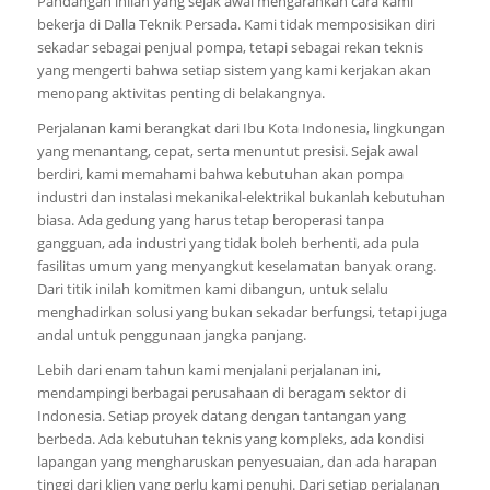
Pandangan inilah yang sejak awal mengarahkan cara kami
bekerja di Dalla Teknik Persada. Kami tidak memposisikan diri
sekadar sebagai penjual pompa, tetapi sebagai rekan teknis
yang mengerti bahwa setiap sistem yang kami kerjakan akan
menopang aktivitas penting di belakangnya.
Perjalanan kami berangkat dari Ibu Kota Indonesia, lingkungan
yang menantang, cepat, serta menuntut presisi. Sejak awal
berdiri, kami memahami bahwa kebutuhan akan pompa
industri dan instalasi mekanikal-elektrikal bukanlah kebutuhan
biasa. Ada gedung yang harus tetap beroperasi tanpa
gangguan, ada industri yang tidak boleh berhenti, ada pula
fasilitas umum yang menyangkut keselamatan banyak orang.
Dari titik inilah komitmen kami dibangun, untuk selalu
menghadirkan solusi yang bukan sekadar berfungsi, tetapi juga
andal untuk penggunaan jangka panjang.
Lebih dari enam tahun kami menjalani perjalanan ini,
mendampingi berbagai perusahaan di beragam sektor di
Indonesia. Setiap proyek datang dengan tantangan yang
berbeda. Ada kebutuhan teknis yang kompleks, ada kondisi
lapangan yang mengharuskan penyesuaian, dan ada harapan
tinggi dari klien yang perlu kami penuhi. Dari setiap perjalanan