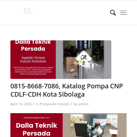
0815-8668-7086, Katalog Pompa CNP
CDLF-CDH Kota Sibolaga
/
/
April 16, 2026
in
Pompa Air Industri
by
admin