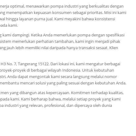
inerja optimal, menawarkan pompa industri yang berkualitas dengan
yang menempatkan kepuasan konsumen sebagai prioritas. Misi ini kami
wal hingga layanan purna jual. Kami meyakini bahwa konsistensi
pada kami.
ng kami dampingi. Ketika Anda memerlukan pompa dengan spesifikasi
a sistem memerlukan perhatian tambahan, kami ingin menjadi pihak
ng jauh lebih memiliki nilai daripada hanya transaksi sesaat. Klien
H3 No. 7, Tangerang 15122. Dari lokasi ini, kami mengatur berbagai
proyek-proyek di berbagai wilayah Indonesia. Untuk kebutuhan
tri, Anda dapat mengontak kami secara langsung melalui nomor
 membantu mencari solusi yang paling sesuai dengan kebutuhan Anda.
itmen yang dibangun atas kepercayaan. Komitmen terhadap kualitas,
kepada kami. Kami berharap bahwa, melalui setiap proyek yang kami
a industri yang relevan, profesional, dan dipercaya oleh dunia