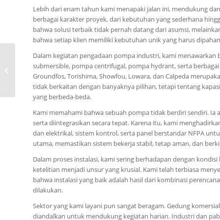
Lebih dari enam tahun kami menapaki jalan ini, mendukung da
berbagai karakter proyek, dari kebutuhan yang sederhana hing
bahwa solusi terbaik tidak pernah datang dari asumsi, melai
bahwa setiap klien memiliki kebutuhan unik yang harus dipahami
Dalam kegiatan pengadaan pompa industri, kami menawarkan 
0815-8668-7086, Jual
submersible, pompa centrifugal, pompa hydrant, serta berbagai 
Pompa Tsurumi KM
Groundfos, Torishima, Showfou, Lowara, dan Calpeda merupakan
Kota Elelim (Papua)
tidak berkaitan dengan banyaknya pilihan, tetapi tentang kap
yang berbeda-beda.
Kami memahami bahwa sebuah pompa tidak berdiri sendiri. Ia a
serta diintegrasikan secara tepat. Karena itu, kami menghadirkan
dan elektrikal, sistem kontrol, serta panel berstandar NFPA un
utama, memastikan sistem bekerja stabil, tetap aman, dan berki
Dalam proses instalasi, kami sering berhadapan dengan kondisi l
ketelitian menjadi unsur yang krusial. Kami telah terbiasa men
bahwa instalasi yang baik adalah hasil dari kombinasi perencana
dilakukan.
Sektor yang kami layani pun sangat beragam. Gedung komersia
diandalkan untuk mendukung kegiatan harian. Industri dan pa