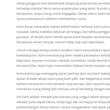
setiap gangguan bisa berdampak langsung pada proses produks
terhadap standar teknis serta keselamatan yang ketat. Rumah s
beroperasi, tanpa ruang untuk kegagalan. Setiap sektor kami 
secara menyeluruh sebelum memberikan solusi.
Kami kerap merasakan bahwa keberhasilan terbesar kami justru ter
masalah, ketika stabilitas tekanan air terjaga, dan ketika pen
gunakan, di situlah kami menilai peran kami berjalan semestin
beroperasi secara senyap, namun tetap siap saat diperlukan.
Untuk menjaga kinerja sistem tersebut, kami menyediakan laya
berkelanjutan. Kami mendukung klien melalui perawatan berkala,
Bagi kami, layanan ini bukan sekadar tambahan, tetapi bentuk 
bersama klien. Kami ingin memastikan bahwa sistem berjalan op
Komunikasi juga memegang peran penting dari cara kami beker
alasan di balik setiap solusi yang kami pilih, dan bagaimana s
bahwa transparansi menciptakan rasa percaya, dan rasa percaya
membuka ruang dialog dan terbuka untuk berdialog dengan kli
Visi kami adalah menjadi perusahaan yang unggul dalam penyed
sekadar pada aspek teknis, tetapi juga dari sisi kejujuran kerj
perkembangan dunia industri, tanpa mengabaikan nilai dasar y