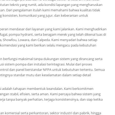
tutan teknis yang rumit, ada kondisi lapangan yang mengharuskan
kan. Dari pengalaman itulah kami memahami bahwa kualitas tidak
ang konsisten, komunikasi yang jujur, dan keberanian untuk
eran mendasar dari layanan yang kami jalankan. Kami menghadirkan
ugal, pompa hydrant, serta beragam merek yang telah dikenal luas di
ima, Showfou, Lowara, dan Calpeda. Kami menyadari bahwa setiap
p rekomendasi yang kami berikan selalu mengacu pada kebutuhan
berfungsi maksimal tanpa dukungan sistem yang dirancang serta
si sistem pompa dan instalasi terintegrasi. Mulai dari proses
m kontrol dan panel berstandar NFPA untuk kebutuhan tertentu. Semua
tingnya standar mutu dan keselamatan dalam setiap detail
alasi adalah tahapan membentuk keandalan. Kami berkomitmen
an stabil, efisien, serta aman. Kami percaya bahwa sistem yang
ja tanpa banyak perhatian, terjaga konsistensinya, dan siap ketika
 komersial serta perkantoran, sektor industri dan pabrik, hingga