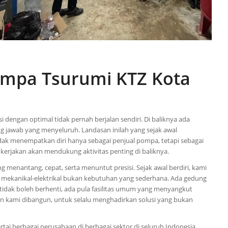
Pompa Tsurumi KTZ Kota
dengan optimal tidak pernah berjalan sendiri. Di baliknya ada
g jawab yang menyeluruh. Landasan inilah yang sejak awal
idak menempatkan diri hanya sebagai penjual pompa, tetapi sebagai
 kerjakan akan mendukung aktivitas penting di baliknya.
g menantang, cepat, serta menuntut presisi. Sejak awal berdiri, kami
 mekanikal-elektrikal bukan kebutuhan yang sederhana. Ada gedung
 tidak boleh berhenti, ada pula fasilitas umum yang menyangkut
 kami dibangun, untuk selalu menghadirkan solusi yang bukan
tai berbagai perusahaan di berbagai sektor di seluruh Indonesia.