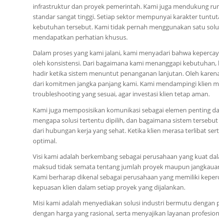
infrastruktur dan proyek pemerintah. Kami juga mendukung r
standar sangat tinggi. Setiap sektor mempunyai karakter tuntu
kebutuhan tersebut. Kami tidak pernah menggunakan satu solus
mendapatkan perhatian khusus.
Dalam proses yang kami jalani, kami menyadari bahwa kepercaya
oleh konsistensi. Dari bagaimana kami menanggapi kebutuhan,
hadir ketika sistem menuntut penanganan lanjutan. Oleh karena
dari komitmen jangka panjang kami. Kami mendampingi klien me
troubleshooting yang sesuai, agar investasi klien tetap aman.
Kami juga memposisikan komunikasi sebagai elemen penting dar
mengapa solusi tertentu dipilih, dan bagaimana sistem tersebut
dari hubungan kerja yang sehat. Ketika klien merasa terlibat ser
optimal.
Visi kami adalah berkembang sebagai perusahaan yang kuat da
maksud tidak semata tentang jumlah proyek maupun jangkauan, t
Kami berharap dikenal sebagai perusahaan yang memiliki keper
kepuasan klien dalam setiap proyek yang dijalankan.
Misi kami adalah menyediakan solusi industri bermutu dengan 
dengan harga yang rasional, serta menyajikan layanan profesio