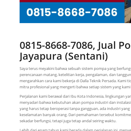
0815-8668-7086, Jual 
Jayapura (Sentani)
Saya terus meyakini bahwa sebuah sistem pompa yang berfungsi 
perencanaan matang, ketelitian kerja, pengalaman, dan tanggun
mengarahkan cara kami bekerja di Dalla Teknik Persada. Kami t
mitra profesional yang mengerti bahwa setiap sistem yang kami
Perjalanan kami berawal dari Ibu Kota Indonesia, lingkungan yan
menyadari bahwa kebutuhan akan pompa industri dan instalasi
yang harus tetap beroperasi tanpa gangguan, ada industri yang
keselamatan banyak orang. Dari pemahaman tersebut komitmen
sekadar berfungsi, tetapi juga tetap andal seiring waktu.
Lebih dari enam tahun kami berada dalam perjalanan ini, menyer