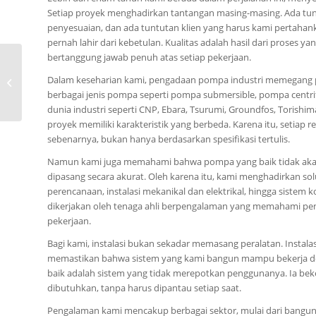
Setiap proyek menghadirkan tantangan masing-masing. Ada tun
penyesuaian, dan ada tuntutan klien yang harus kami pertahan
pernah lahir dari kebetulan. Kualitas adalah hasil dari proses y
bertanggung jawab penuh atas setiap pekerjaan.
0815-8668-7086, Jual
Dalam keseharian kami, pengadaan pompa industri memegang p
Pompa Tsurumi LB-A
berbagai jenis pompa seperti pompa submersible, pompa centrif
Kota Kamur
dunia industri seperti CNP, Ebara, Tsurumi, Groundfos, Torish
proyek memiliki karakteristik yang berbeda. Karena itu, setia
sebenarnya, bukan hanya berdasarkan spesifikasi tertulis.
Namun kami juga memahami bahwa pompa yang baik tidak akan 
dipasang secara akurat. Oleh karena itu, kami menghadirkan solu
perencanaan, instalasi mekanikal dan elektrikal, hingga siste
dikerjakan oleh tenaga ahli berpengalaman yang memahami pen
pekerjaan.
Bagi kami, instalasi bukan sekadar memasang peralatan. Inst
memastikan bahwa sistem yang kami bangun mampu bekerja deng
baik adalah sistem yang tidak merepotkan penggunanya. Ia beker
dibutuhkan, tanpa harus dipantau setiap saat.
Pengalaman kami mencakup berbagai sektor, mulai dari bangunan