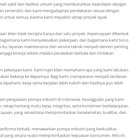
umah sakit dan fasilitas umum yang membutuhkan keandalan dengan
tan tersendiri, dan kami mengadaptasi pendekatan sesuai dengan
i untuk semua, karena kami meyakini setiap proyek layak
an klien tidak tercipta hanya dari satu proyek. Kepercayaan dibentuk
 bagaimana kami menyelesaikan pekerjaan, dan bagaimana kami terus
 itu, layanan maintenance dan service teknik menjadi elemen penting
njaga kinerja sistem melalui perawatan berkala dan tindakan
i pekerjaan kami. Kami ingin klien memahami apa yang kami lakukan,
 akan bekerja ke depannya. Bagi kami, transparansi menjadi landasan
ta dipahami, kerja sama berjalan lebih kokoh dan hasilnya pun lebih
lam pengadaan pompa industri di Indonesia. Keunggulan yang kami
etapi tentang mutu kerja, integritas, serta komitmen berkelanjutan.
cayaan, yang senantiasa memprioritaskan keselamatan, kualitas, dan
performa terbaik, menawarkan pompa industri yang berkualitas
nal yang secara nyata memprioritaskan kepuasan konsumen. Misi ini