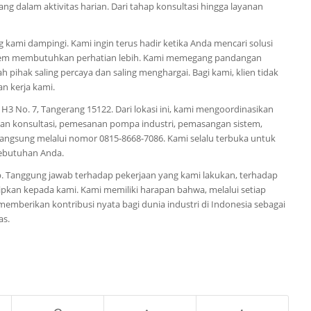
ng dalam aktivitas harian. Dari tahap konsultasi hingga layanan
kami dampingi. Kami ingin terus hadir ketika Anda mencari solusi
sistem membutuhkan perhatian lebih. Kami memegang pandangan
pihak saling percaya dan saling menghargai. Bagi kami, klien tidak
an kerja kami.
 H3 No. 7, Tangerang 15122. Dari lokasi ini, kami mengoordinasikan
han konsultasi, pemesanan pompa industri, pemasangan sistem,
ngsung melalui nomor 0815-8668-7086. Kami selalu terbuka untuk
kebutuhan Anda.
ab. Tanggung jawab terhadap pekerjaan yang kami lakukan, terhadap
ipkan kepada kami. Kami memiliki harapan bahwa, melalui setiap
memberikan kontribusi nyata bagi dunia industri di Indonesia sebagai
as.