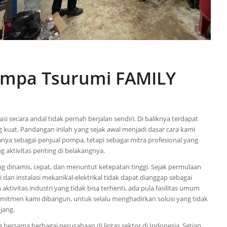
Pompa Tsurumi FAMILY
secara andal tidak pernah berjalan sendiri. Di baliknya terdapat
 kuat. Pandangan inilah yang sejak awal menjadi dasar cara kami
anya sebagai penjual pompa, tetapi sebagai mitra profesional yang
 aktivitas penting di belakangnya.
ng dinamis, cepat, dan menuntut ketepatan tinggi. Sejak permulaan
n instalasi mekanikal-elektrikal tidak dapat dianggap sebagai
ktivitas industri yang tidak bisa terhenti, ada pula fasilitas umum
omitmen kami dibangun, untuk selalu menghadirkan solusi yang tidak
jang.
 bersama berbagai perusahaan di lintas sektor di Indonesia. Setiap