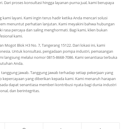
i. Dari proses konsultasi hingga layanan purna jual, kami berupaya
 kami layani. Kami ingin terus hadir ketika Anda mencari solusi
istem menuntut perhatian lanjutan. Kami meyakini bahwa hubungan
i rasa percaya dan saling menghormati. Bagi kami, klien bukan
fesional kami.
n Mogot Blok H3 No. 7, Tangerang 15122. Dari lokasi ini, kami
onesia. Untuk konsultasi, pengadaan pompa industri, pemasangan
i langsung melalui nomor 0815-8668-7086. Kami senantiasa terbuka
butuhan Anda.
an tanggung jawab. Tanggung jawab terhadap setiap pekerjaan yang
dap kepercayaan yang diberikan kepada kami. Kami menaruh harapan
rsada dapat senantiasa memberi kontribusi nyata bagi dunia industri
onal, dan berintegritas.