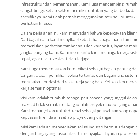
infrastruktur dan pemerintahan. Kami juga mendampingi rumah
sangat tinggi. Setiap sektor memiliki tuntutan yang berbeda,
spesifiknya. Kami tidak pernah menggunakan satu solusi untu
perhatian khusus.
Dalam perjalanan ini, kami menyadari bahwa kepercayaan klien ti
Dari bagaimana kami menyikapi kebutuhan, bagaimana kami men
memerlukan perhatian tambahan. Oleh karena itu, layanan main
jangka panjang kami. Kami membantu klien menjaga kinerja si
tepat, agar nilai investasi tetap terjaga.
Kami juga menempatkan komunikasi sebagai bagian penting dar
tangani, alasan pemilihan solusi tertentu, dan bagaimana siste
merupakan fondasi dari relasi kerja yang baik. Ketika klien mer
kerja semakin optimal.
Visi kami adalah tumbuh sebagai perusahaan yang unggul dala
maksud tidak semata tentang jumlah proyek maupun jangkauan, t
Kami menargetkan untuk dikenal sebagai perusahaan yang dapa
kepuasan klien dalam setiap proyek yang ditangani.
Misi kami adalah menyediakan solusi industri bermutu dengan 
dengan harga yang rasional, serta menyajikan layanan profesio