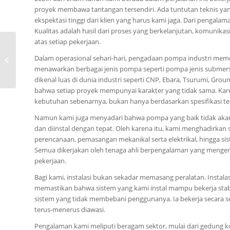
proyek membawa tantangan tersendiri. Ada tuntutan teknis yan
ekspektasi tinggi dari klien yang harus kami jaga. Dari pengalam
Kualitas adalah hasil dari proses yang berkelanjutan, komunik
atas setiap pekerjaan.
0815-8668-7086, Jual
Pompa Tsurumi BER
Dalam operasional sehari-hari, pengadaan pompa industri mem
Kota Apalapsili Provinsi
menawarkan berbagai jenis pompa seperti pompa jenis submersib
Papua
dikenal luas di dunia industri seperti CNP, Ebara, Tsurumi, G
bahwa setiap proyek mempunyai karakter yang tidak sama. Kare
kebutuhan sebenarnya, bukan hanya berdasarkan spesifikasi ter
Namun kami juga menyadari bahwa pompa yang baik tidak akan
dan diinstal dengan tepat. Oleh karena itu, kami menghadirkan so
perencanaan, pemasangan mekanikal serta elektrikal, hingga si
Semua dikerjakan oleh tenaga ahli berpengalaman yang mengerti
pekerjaan.
Bagi kami, instalasi bukan sekadar memasang peralatan. Insta
memastikan bahwa sistem yang kami instal mampu bekerja stabi
sistem yang tidak membebani penggunanya. Ia bekerja secara se
terus-menerus diawasi.
Pengalaman kami meliputi beragam sektor, mulai dari gedung ko