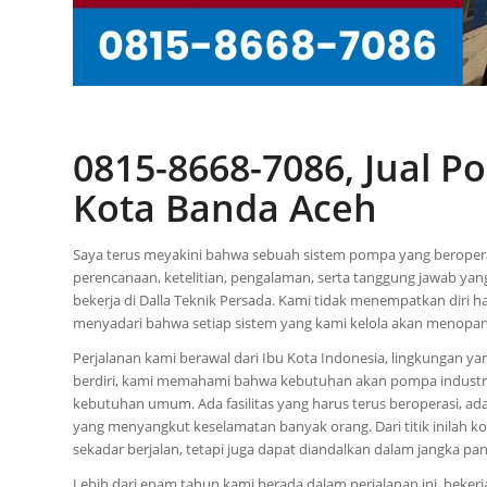
0815-8668-7086, Jual 
Kota Banda Aceh
Saya terus meyakini bahwa sebuah sistem pompa yang beroperasi 
perencanaan, ketelitian, pengalaman, serta tanggung jawab yang
bekerja di Dalla Teknik Persada. Kami tidak menempatkan diri h
menyadari bahwa setiap sistem yang kami kelola akan menopang
Perjalanan kami berawal dari Ibu Kota Indonesia, lingkungan ya
berdiri, kami memahami bahwa kebutuhan akan pompa industri da
kebutuhan umum. Ada fasilitas yang harus terus beroperasi, ada a
yang menyangkut keselamatan banyak orang. Dari titik inilah k
sekadar berjalan, tetapi juga dapat diandalkan dalam jangka pan
Lebih dari enam tahun kami berada dalam perjalanan ini, bekerja