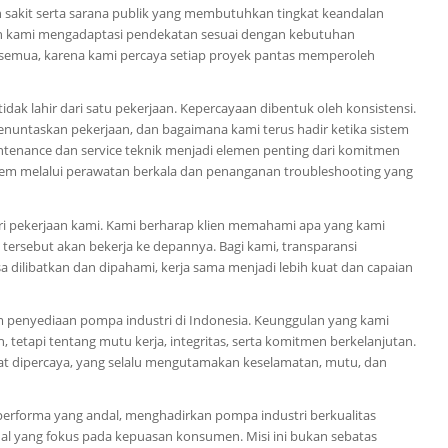
 sakit serta sarana publik yang membutuhkan tingkat keandalan
 dan kami mengadaptasi pendekatan sesuai dengan kebutuhan
k semua, karena kami percaya setiap proyek pantas memperoleh
dak lahir dari satu pekerjaan. Kepercayaan dibentuk oleh konsistensi.
untaskan pekerjaan, dan bagaimana kami terus hadir ketika sistem
tenance dan service teknik menjadi elemen penting dari komitmen
stem melalui perawatan berkala dan penanganan troubleshooting yang
i pekerjaan kami. Kami berharap klien memahami apa yang kami
m tersebut akan bekerja ke depannya. Bagi kami, transparansi
asa dilibatkan dan dipahami, kerja sama menjadi lebih kuat dan capaian
m penyediaan pompa industri di Indonesia. Keunggulan yang kami
etapi tentang mutu kerja, integritas, serta komitmen berkelanjutan.
t dipercaya, yang selalu mengutamakan keselamatan, mutu, dan
performa yang andal, menghadirkan pompa industri berkualitas
nal yang fokus pada kepuasan konsumen. Misi ini bukan sebatas