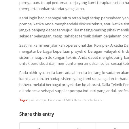
pernyataan, tetapi pedoman kerja yang kami terapkan setiap har
mempertahankan standar yang sama.
Kami ingin hadir sebagai mitra tetap bagi setiap perusahaan yang
pompa, ketika Anda menghendaki diskusi teknis, atau ketika s
jangka panjang dapat terwujud jika masing-masing pihak memilik
sekadar pelanggan, tetapi sahabat terbaik dalam perjalanan pro
Saat ini, kami menjalankan operasional dari Komplek Arcadia Daa
mengatur berbagai keperluan proyek di beragam wilayah di Ind
sistem, maupun dukungan teknis, Anda dapat menghubungi kam
untuk berdiskusi dan membantu merumuskan solusi sesuai ke
Pada akhirnya, cerita kami adalah cerita tentang kesadaran ak
kami jalankan, terhadap sistem yang kami rancang, dan terha
bahwa, melalui berbagai proyek dan kolaborasi, Dalla Teknik Pe
di Indonesia sebagai supplier pompa industri yang andal, profesi
Tags:
Jual Pompa Tsurumi FAMILY Kota Banda Aceh
Share this entry