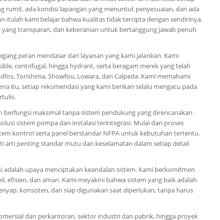
g rumit, ada kondisi lapangan yang menuntut penyesuaian, dan ada
an itulah kami belajar bahwa kualitas tidak tercipta dengan sendirinya.
asi yang transparan, dan keberanian untuk bertanggung jawab penuh
egang peran mendasar dari layanan yang kami jalankan. Kami
le, centrifugal, hingga hydrant, serta beragam merek yang telah
roundfos, Torishima, Showfou, Lowara, dan Calpeda. Kami memahami
na itu, setiap rekomendasi yang kami berikan selalu mengacu pada
tulis.
 berfungsi maksimal tanpa sistem pendukung yang direncanakan
lusi sistem pompa dan instalasi terintegrasi. Mulai dari proses
stem kontrol serta panel berstandar NFPA untuk kebutuhan tertentu.
 arti penting standar mutu dan keselamatan dalam setiap detail
lasi adalah upaya menciptakan keandalan sistem. Kami berkomitmen
l, efisien, dan aman. Kami meyakini bahwa sistem yang baik adalah
nyap, konsisten, dan siap digunakan saat diperlukan, tanpa harus
mersial dan perkantoran, sektor industri dan pabrik, hingga proyek