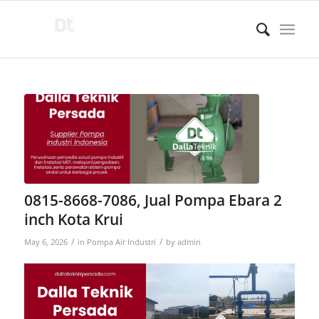
0815-8668-7086, Jual Pompa Ebara 2
inch Kota Krui
/
/
May 6, 2026
in
Pompa Air Industri
by
admin