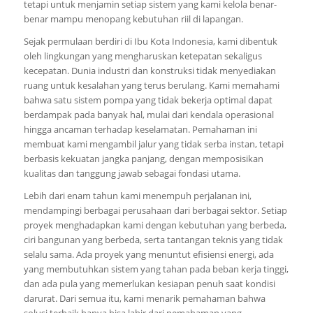
tetapi untuk menjamin setiap sistem yang kami kelola benar-
benar mampu menopang kebutuhan riil di lapangan.
Sejak permulaan berdiri di Ibu Kota Indonesia, kami dibentuk
oleh lingkungan yang mengharuskan ketepatan sekaligus
kecepatan. Dunia industri dan konstruksi tidak menyediakan
ruang untuk kesalahan yang terus berulang. Kami memahami
bahwa satu sistem pompa yang tidak bekerja optimal dapat
berdampak pada banyak hal, mulai dari kendala operasional
hingga ancaman terhadap keselamatan. Pemahaman ini
membuat kami mengambil jalur yang tidak serba instan, tetapi
berbasis kekuatan jangka panjang, dengan memposisikan
kualitas dan tanggung jawab sebagai fondasi utama.
Lebih dari enam tahun kami menempuh perjalanan ini,
mendampingi berbagai perusahaan dari berbagai sektor. Setiap
proyek menghadapkan kami dengan kebutuhan yang berbeda,
ciri bangunan yang berbeda, serta tantangan teknis yang tidak
selalu sama. Ada proyek yang menuntut efisiensi energi, ada
yang membutuhkan sistem yang tahan pada beban kerja tinggi,
dan ada pula yang memerlukan kesiapan penuh saat kondisi
darurat. Dari semua itu, kami menarik pemahaman bahwa
solusi terbaik hanya bisa lahir dari pemahaman yang