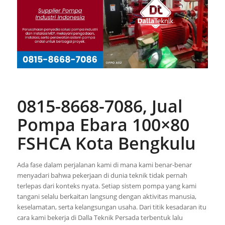
0815-8668-7086, Jual
Pompa Ebara 100×80
FSHCA Kota Bengkulu
Ada fase dalam perjalanan kami di mana kami benar-benar
menyadari bahwa pekerjaan di dunia teknik tidak pernah
terlepas dari konteks nyata. Setiap sistem pompa yang kami
tangani selalu berkaitan langsung dengan aktivitas manusia,
keselamatan, serta kelangsungan usaha. Dari titik kesadaran itu
cara kami bekerja di Dalla Teknik Persada terbentuk lalu