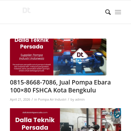
0815-8668-7086, Jual Pompa Ebara
100×80 FSHCA Kota Bengkulu
/
/
April 21, 2026
in
Pompa Air Industri
by
admin