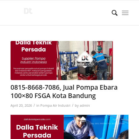
0815-8668-7086, Jual Pompa Ebara
100×80 FSGA Kota Bandung
/
/
April 20, 2026
in
Pompa Air Industri
by
admin