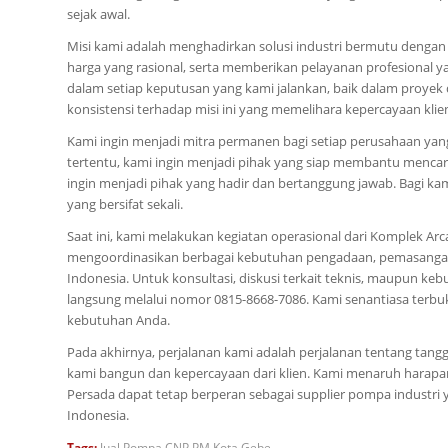
sejak awal.
Misi kami adalah menghadirkan solusi industri bermutu dengan
harga yang rasional, serta memberikan pelayanan profesional
dalam setiap keputusan yang kami jalankan, baik dalam proyek
konsistensi terhadap misi ini yang memelihara kepercayaan klie
Kami ingin menjadi mitra permanen bagi setiap perusahaan yang
tertentu, kami ingin menjadi pihak yang siap membantu mencari
ingin menjadi pihak yang hadir dan bertanggung jawab. Bagi kam
yang bersifat sekali.
Saat ini, kami melakukan kegiatan operasional dari Komplek Arca
mengoordinasikan berbagai kebutuhan pengadaan, pemasangan, 
Indonesia. Untuk konsultasi, diskusi terkait teknis, maupun 
langsung melalui nomor 0815-8668-7086. Kami senantiasa terb
kebutuhan Anda.
Pada akhirnya, perjalanan kami adalah perjalanan tentang tan
kami bangun dan kepercayaan dari klien. Kami menaruh harapan 
Persada dapat tetap berperan sebagai supplier pompa industri ya
Indonesia.
Tags:
Jual Pompa CNP PM Kota Gebe