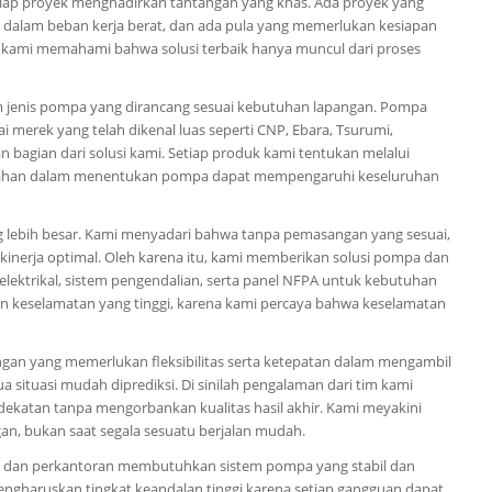
iap proyek menghadirkan tantangan yang khas. Ada proyek yang
m dalam beban kerja berat, dan ada pula yang memerlukan kesiapan
, kami memahami bahwa solusi terbaik hanya muncul dari proses
 jenis pompa yang dirancang sesuai kebutuhan lapangan. Pompa
 merek yang telah dikenal luas seperti CNP, Ebara, Tsurumi,
bagian dari solusi kami. Setiap produk kami tentukan melalui
alahan dalam menentukan pompa dapat mempengaruhi keseluruhan
g lebih besar. Kami menyadari bahwa tanpa pemasangan yang sesuai,
kinerja optimal. Oleh karena itu, kami memberikan solusi pompa dan
lektrikal, sistem pengendalian, serta panel NFPA untuk kebutuhan
n keselamatan yang tinggi, karena kami percaya bahwa keselamatan
gan yang memerlukan fleksibilitas serta ketepatan dalam mengambil
 situasi mudah diprediksi. Di sinilah pengalaman dari tim kami
ekatan tanpa mengorbankan kualitas hasil akhir. Kami meyakini
n, bukan saat segala sesuatu berjalan mudah.
al dan perkantoran membutuhkan sistem pompa yang stabil dan
mengharuskan tingkat keandalan tinggi karena setiap gangguan dapat