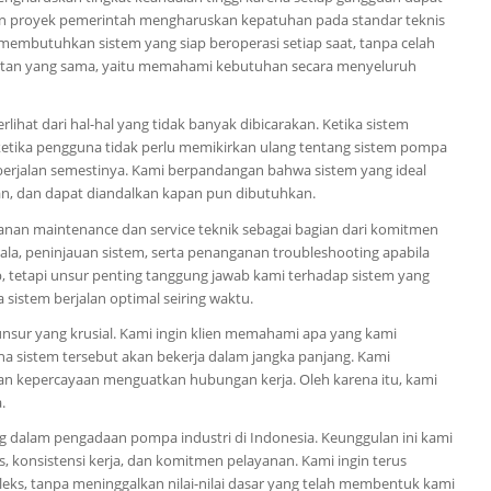
an proyek pemerintah mengharuskan kepatuhan pada standar teknis
 membutuhkan sistem yang siap beroperasi setiap saat, tanpa celah
katan yang sama, yaitu memahami kebutuhan secara menyeluruh
lihat dari hal-hal yang tidak banyak dibicarakan. Ketika sistem
n ketika pengguna tidak perlu memikirkan ulang tentang sistem pompa
 berjalan semestinya. Kami berpandangan bahwa sistem yang ideal
an, dan dapat diandalkan kapan pun dibutuhkan.
nan maintenance dan service teknik sebagai bagian dari komitmen
la, peninjauan sistem, serta penanganan troubleshooting apabila
ap, tetapi unsur penting tanggung jawab kami terhadap sistem yang
sistem berjalan optimal seiring waktu.
nsur yang krusial. Kami ingin klien memahami apa yang kami
ana sistem tersebut akan bekerja dalam jangka panjang. Kami
kepercayaan menguatkan hubungan kerja. Oleh karena itu, kami
.
g dalam pengadaan pompa industri di Indonesia. Keunggulan ini kami
itas, konsistensi kerja, dan komitmen pelayanan. Kami ingin terus
ks, tanpa meninggalkan nilai-nilai dasar yang telah membentuk kami