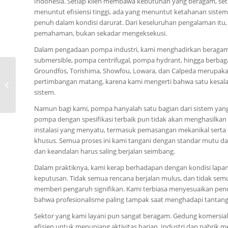
Indonesia. Setiap klien membawa kebutuhan yang beragam, set
menuntut efisiensi tinggi, ada yang menuntut ketahanan siste
penuh dalam kondisi darurat. Dari keseluruhan pengalaman itu
pemahaman, bukan sekadar mengeksekusi.
Dalam pengadaan pompa industri, kami menghadirkan beragam
submersible, pompa centrifugal, pompa hydrant, hingga berbagai
0815-8668-7086, Jual
Groundfos, Torishima, Showfou, Lowara, dan Calpeda merupakan 
Pompa CNP
pertimbangan matang, karena kami mengerti bahwa satu kes
SWIMMING POOL Kota
sistem.
Gayo Luwes
Namun bagi kami, pompa hanyalah satu bagian dari sistem yan
pompa dengan spesifikasi terbaik pun tidak akan menghasilkan 
instalasi yang menyatu, termasuk pemasangan mekanikal serta e
khusus. Semua proses ini kami tangani dengan standar mutu da
dan keandalan harus saling berjalan seimbang.
Dalam praktiknya, kami kerap berhadapan dengan kondisi lapan
keputusan. Tidak semua rencana berjalan mulus, dan tidak semua
memberi pengaruh signifikan. Kami terbiasa menyesuaikan pend
bahwa profesionalisme paling tampak saat menghadapi tantanga
Sektor yang kami layani pun sangat beragam. Gedung komersi
efisien untuk menunjang aktivitas harian. Industri dan pabrik 