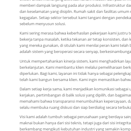
memberi dampak langsung pada alur produksi. Infrastruktur d
dan keselamatan yang disiplin. Rumah sakit dan fasilitas umum
kegagalan. Setiap sektor tersebut kami tangani dengan pende
sebelum menyusun solusi.
Kami sering merasa bahwa keberhasilan pekerjaan kami justru ter
bekerja tanpa masalah, ketika tekanan air tetap konsisten, da
yang mereka gunakan, di situlah kami menilai peran kami telah
adalah sistem yang beroperasi secara senyap, berkesinambung
Untuk mempertahankan kinerja sistem, kami menghadirkan laya
berkelanjutan. Kami membantu klien melalui pemeliharaan berka
diperlukan. Bagi kami, layanan ini tidak hanya sebagai pelengk
telah kami bangun bersama klien. Kami ingin memastikan bahwa 
Dalam setiap kerja sama, kami menjadikan komunikasi sebagai u
kerjakan, pertimbangan di balik solusi yang dipilih, dan bagaim
memahami bahwa transparansi menumbuhkan kepercayaan, dan 
selalu membuka ruang diskusi dan siap berdialog secara terbuka
Visi kami adalah tumbuh sebagai perusahaan yang berdaya sain
maknai bukan hanya dari sisi teknis, tetapi juga dari sisi integr
berkembang mengikuti kebutuhan industri yang semakin komple