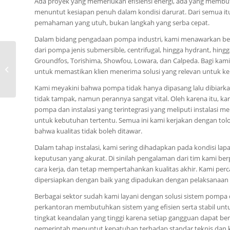
Ada proyek yang memerlukan efisiensi energi, ada yang membut
menuntut kesiapan penuh dalam kondisi darurat. Dari semua itu
pemahaman yang utuh, bukan langkah yang serba cepat.
Dalam bidang pengadaan pompa industri, kami menawarkan berb
dari pompa jenis submersible, centrifugal, hingga hydrant, hing
0815-8668-7086, Jual
Groundfos, Torishima, Showfou, Lowara, dan Calpeda. Bagi kami,
Pompa CNP WLT Kota
untuk memastikan klien menerima solusi yang relevan untuk ke
Enggano
Kami meyakini bahwa pompa tidak hanya dipasang lalu dibiarkan
tidak tampak, namun perannya sangat vital. Oleh karena itu, k
pompa dan instalasi yang terintegrasi yang meliputi instalasi me
untuk kebutuhan tertentu. Semua ini kami kerjakan dengan tol
bahwa kualitas tidak boleh ditawar.
Dalam tahap instalasi, kami sering dihadapkan pada kondisi 
keputusan yang akurat. Di sinilah pengalaman dari tim kami be
cara kerja, dan tetap mempertahankan kualitas akhir. Kami perc
dipersiapkan dengan baik yang dipadukan dengan pelaksanaan y
Berbagai sektor sudah kami layani dengan solusi sistem pompa 
perkantoran membutuhkan sistem yang efisien serta stabil unt
tingkat keandalan yang tinggi karena setiap gangguan dapat be
pemerintah menuntut kepatuhan terhadap standar teknis dan k