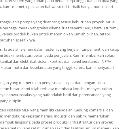
uhkan sistem yang tahan pada beban kerja tinggi, dan ada pula yang
, kami memetik pelajaran bahwa solusi terbaik hanya muncul dari
agai jenis pompa yang dirancang sesuai kebutuhan proyek. Mulai
ga berbagai merek yang telah dikenal luas seperti CNP, Ebara, Tsurumi,
 variasi produk bukan untuk menonjolkan jumlah pilihan, tetapi
butuhan spesifiknya.
. Ia adalah elemen dalam sistem yang berjalan tanpa henti dan kerap
ami tidak membatasi peran pada penjualan. Kami memberikan solusi
kanikal dan elektrikal, sistem kontrol, dan panel berstandar NFPA
ok ukur mutu dan keselamatan yang tinggi, karena kami menyadari
lapangan yang memerlukan penyesuaian cepat dan pengambilan
rperan besar. Kami telah terbiasa membaca kondisi, menyesuaikan
aya bahwa instalasi yang baik adalah hasil dari perencanaan yang
ang disiplin.
dan instalasi MEP yang memiliki keandalan. Gedung komersial dan
uk mendukung kegiatan harian. Industri dan pabrik memerlukan
rdampak langsung pada proses produksi. Infrastruktur dan proyek
eselamatan yang ketat. Rumah sakit dan fasilitas umum memerlukan