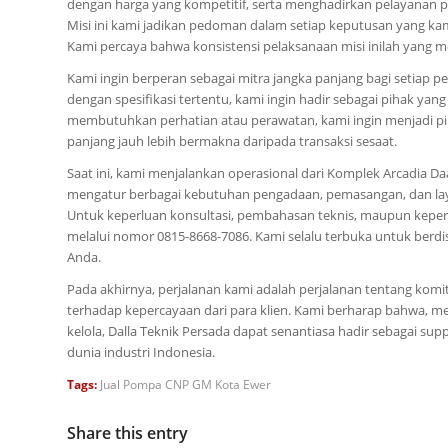
dengan harga yang kompetitif, serta menghadirkan pelayanan 
Misi ini kami jadikan pedoman dalam setiap keputusan yang kam
Kami percaya bahwa konsistensi pelaksanaan misi inilah yang 
Kami ingin berperan sebagai mitra jangka panjang bagi setiap
dengan spesifikasi tertentu, kami ingin hadir sebagai pihak y
membutuhkan perhatian atau perawatan, kami ingin menjadi piha
panjang jauh lebih bermakna daripada transaksi sesaat.
Saat ini, kami menjalankan operasional dari Komplek Arcadia Daa
mengatur berbagai kebutuhan pengadaan, pemasangan, dan laya
Untuk keperluan konsultasi, pembahasan teknis, maupun keper
melalui nomor 0815-8668-7086. Kami selalu terbuka untuk ber
Anda.
Pada akhirnya, perjalanan kami adalah perjalanan tentang kom
terhadap kepercayaan dari para klien. Kami berharap bahwa, me
kelola, Dalla Teknik Persada dapat senantiasa hadir sebagai supp
dunia industri Indonesia.
Tags:
Jual Pompa CNP GM Kota Ewer
Share this entry