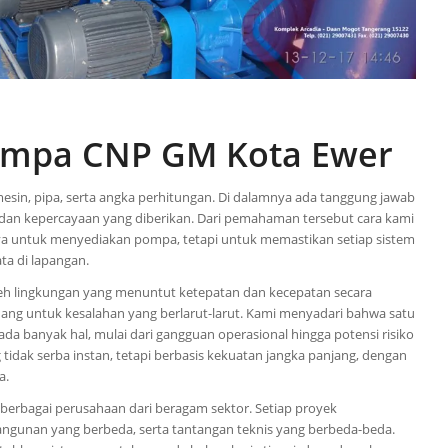
Pompa CNP GM Kota Ewer
mesin, pipa, serta angka perhitungan. Di dalamnya ada tanggung jawab
 dan kepercayaan yang diberikan. Dari pemahaman tersebut cara kami
anya untuk menyediakan pompa, tetapi untuk memastikan setiap sistem
a di lapangan.
oleh lingkungan yang menuntut ketepatan dan kecepatan secara
uang untuk kesalahan yang berlarut-larut. Kami menyadari bahwa satu
a banyak hal, mulai dari gangguan operasional hingga potensi risiko
idak serba instan, tetapi berbasis kekuatan jangka panjang, dengan
a.
 berbagai perusahaan dari beragam sektor. Setiap proyek
gunan yang berbeda, serta tantangan teknis yang berbeda-beda.