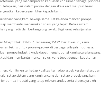
profesional yang menempatkan kepuasan konsumen sebagai prioritas.
i tetapkan, baik dalam proyek dengan skala kecil maupun besar.
menguatkan kepercayaan klien kepada kami.
 perusahaan yang kami bekerja sama. Ketika Anda mencari pompa
ang siap membantu menemukan solusi yang tepat. Ketika sistem
k yang hadir dan bertanggung jawab. Bagi kami, relasi jangka
n Mogot Blok H3 No. 7, Tangerang 15122. Dari lokasi ini, kami
nan teknis untuk proyek-proyek di berbagai wilayah Indonesia.
luan pompa industri, Anda dapat menghubungi kami secara langsung
diskusi dan membantu mencari solusi yang tepat dengan kebutuhan
itmen. Komitmen terhadap kualitas, terhadap aspek keselamatan, dan
lalui setiap sistem yang kami rancang dan setiap proyek yang kami
lier pompa industri yang tetap relevan, andal, serta dipercaya oleh