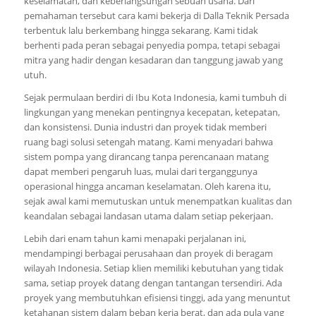
keselamatan, dan keberlangsungan sebuah usaha. Dari
pemahaman tersebut cara kami bekerja di Dalla Teknik Persada
terbentuk lalu berkembang hingga sekarang. Kami tidak
berhenti pada peran sebagai penyedia pompa, tetapi sebagai
mitra yang hadir dengan kesadaran dan tanggung jawab yang
utuh.
Sejak permulaan berdiri di Ibu Kota Indonesia, kami tumbuh di
lingkungan yang menekan pentingnya kecepatan, ketepatan,
dan konsistensi. Dunia industri dan proyek tidak memberi
ruang bagi solusi setengah matang. Kami menyadari bahwa
sistem pompa yang dirancang tanpa perencanaan matang
dapat memberi pengaruh luas, mulai dari terganggunya
operasional hingga ancaman keselamatan. Oleh karena itu,
sejak awal kami memutuskan untuk menempatkan kualitas dan
keandalan sebagai landasan utama dalam setiap pekerjaan.
Lebih dari enam tahun kami menapaki perjalanan ini,
mendampingi berbagai perusahaan dan proyek di beragam
wilayah Indonesia. Setiap klien memiliki kebutuhan yang tidak
sama, setiap proyek datang dengan tantangan tersendiri. Ada
proyek yang membutuhkan efisiensi tinggi, ada yang menuntut
ketahanan sistem dalam beban kerja berat, dan ada pula yang