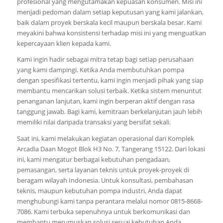
profesional yang mengutamakan kepuasan konsumen. Misi ini
menjadi pedoman dalam setiap keputusan yang kami jalankan,
baik dalam proyek berskala kecil maupun berskala besar. Kami
meyakini bahwa konsistensi terhadap misi ini yang menguatkan
kepercayaan klien kepada kami.
Kami ingin hadir sebagai mitra tetap bagi setiap perusahaan
yang kami dampingi. Ketika Anda membutuhkan pompa
dengan spesifikasi tertentu, kami ingin menjadi pihak yang siap
membantu mencarikan solusi terbaik. Ketika sistem menuntut
penanganan lanjutan, kami ingin berperan aktif dengan rasa
tanggung jawab. Bagi kami, kemitraan berkelanjutan jauh lebih
memiliki nilai daripada transaksi yang bersifat sekali.
Saat ini, kami melakukan kegiatan operasional dari Komplek
Arcadia Daan Mogot Blok H3 No. 7, Tangerang 15122. Dari lokasi
ini, kami mengatur berbagai kebutuhan pengadaan,
pemasangan, serta layanan teknis untuk proyek-proyek di
beragam wilayah Indonesia. Untuk konsultasi, pembahasan
teknis, maupun kebutuhan pompa industri, Anda dapat
menghubungi kami tanpa perantara melalui nomor 0815-8668-
7086. Kami terbuka sepenuhnya untuk berkomunikasi dan
membantu merumuskan solusi sesuai kebutuhan Anda.