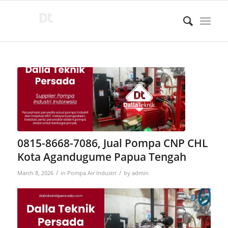
0815-8668-7086, Jual Pompa CNP CHL
Kota Agandugume Papua Tengah
/
/
March 8, 2026
in
Pompa Air Industri
by
admin