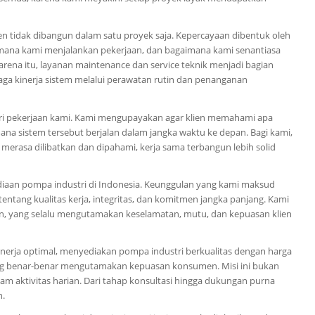
ien tidak dibangun dalam satu proyek saja. Kepercayaan dibentuk oleh
mana kami menjalankan pekerjaan, dan bagaimana kami senantiasa
arena itu, layanan maintenance dan service teknik menjadi bagian
ga kinerja sistem melalui perawatan rutin dan penanganan
ri pekerjaan kami. Kami mengupayakan agar klien memahami apa
mana sistem tersebut berjalan dalam jangka waktu ke depan. Bagi kami,
en merasa dilibatkan dan dipahami, kerja sama terbangun lebih solid
diaan pompa industri di Indonesia. Keunggulan yang kami maksud
ntang kualitas kerja, integritas, dan komitmen jangka panjang. Kami
an, yang selalu mengutamakan keselamatan, mutu, dan kepuasan klien
inerja optimal, menyediakan pompa industri berkualitas dengan harga
ang benar-benar mengutamakan kepuasan konsumen. Misi ini bukan
am aktivitas harian. Dari tahap konsultasi hingga dukungan purna
n.