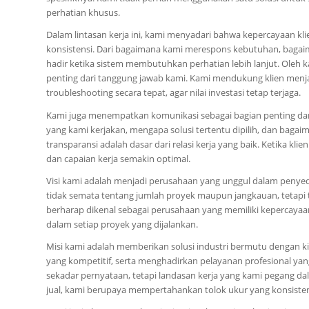
perhatian khusus.
Dalam lintasan kerja ini, kami menyadari bahwa kepercayaan kl
konsistensi. Dari bagaimana kami merespons kebutuhan, bagai
hadir ketika sistem membutuhkan perhatian lebih lanjut. Oleh k
penting dari tanggung jawab kami. Kami mendukung klien menja
troubleshooting secara tepat, agar nilai investasi tetap terjaga.
Kami juga menempatkan komunikasi sebagai bagian penting da
yang kami kerjakan, mengapa solusi tertentu dipilih, dan bagai
transparansi adalah dasar dari relasi kerja yang baik. Ketika kli
dan capaian kerja semakin optimal.
Visi kami adalah menjadi perusahaan yang unggul dalam penye
tidak semata tentang jumlah proyek maupun jangkauan, tetapi te
berharap dikenal sebagai perusahaan yang memiliki kepercaya
dalam setiap proyek yang dijalankan.
Misi kami adalah memberikan solusi industri bermutu dengan k
yang kompetitif, serta menghadirkan pelayanan profesional y
sekadar pernyataan, tetapi landasan kerja yang kami pegang dal
jual, kami berupaya mempertahankan tolok ukur yang konsiste