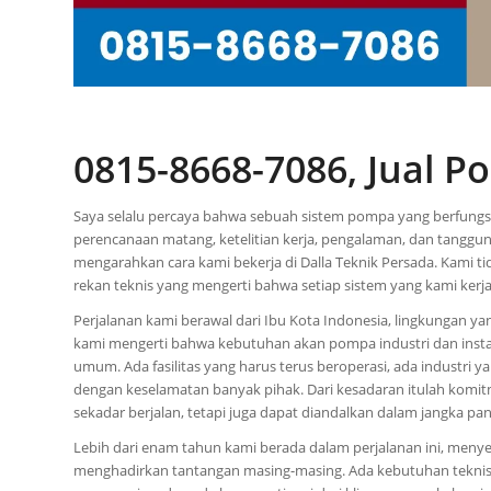
0815-8668-7086, Jual P
Saya selalu percaya bahwa sebuah sistem pompa yang berfungsi 
perencanaan matang, ketelitian kerja, pengalaman, dan tanggun
mengarahkan cara kami bekerja di Dalla Teknik Persada. Kami ti
rekan teknis yang mengerti bahwa setiap sistem yang kami kerj
Perjalanan kami berawal dari Ibu Kota Indonesia, lingkungan yan
kami mengerti bahwa kebutuhan akan pompa industri dan instal
umum. Ada fasilitas yang harus terus beroperasi, ada industri yan
dengan keselamatan banyak pihak. Dari kesadaran itulah komit
sekadar berjalan, tetapi juga dapat diandalkan dalam jangka pan
Lebih dari enam tahun kami berada dalam perjalanan ini, menyert
menghadirkan tantangan masing-masing. Ada kebutuhan teknis