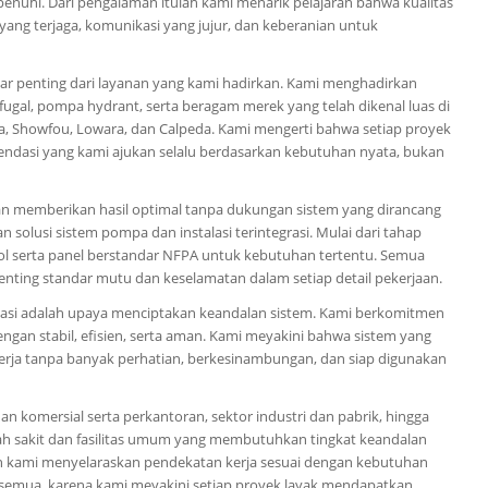
 penuhi. Dari pengalaman itulah kami menarik pelajaran bahwa kualitas
s yang terjaga, komunikasi yang jujur, dan keberanian untuk
ar penting dari layanan yang kami hadirkan. Kami menghadirkan
ugal, pompa hydrant, serta beragam merek yang telah dikenal luas di
ima, Showfou, Lowara, dan Calpeda. Kami mengerti bahwa setiap proyek
omendasi yang kami ajukan selalu berdasarkan kebutuhan nyata, bukan
 memberikan hasil optimal tanpa dukungan sistem yang dirancang
n solusi sistem pompa dan instalasi terintegrasi. Mulai dari tahap
trol serta panel berstandar NFPA untuk kebutuhan tertentu. Semua
penting standar mutu dan keselamatan dalam setiap detail pekerjaan.
talasi adalah upaya menciptakan keandalan sistem. Kami berkomitmen
an stabil, efisien, serta aman. Kami meyakini bahwa sistem yang
erja tanpa banyak perhatian, berkesinambungan, dan siap digunakan
 komersial serta perkantoran, sektor industri dan pabrik, hingga
mah sakit dan fasilitas umum yang membutuhkan tingkat keandalan
dan kami menyelaraskan pendekatan kerja sesuai dengan kebutuhan
 semua, karena kami meyakini setiap proyek layak mendapatkan