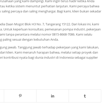
erusahaan yang kami dampingi. Kami ingin terus hadir ketika Anda
atau ketika sistem menuntut perhatian lanjutan. Kami percaya bahwa
saling percaya dan saling menghargai. Bagi kami, klien bukan sekadar
adia Daan Mogot Blok H3 No. 7, Tangerang 15122. Dari lokasi ini, kami
ia. Untuk keperluan konsultasi, pemesanan pompa industri, pekerjaan
mi tanpa perantara melalui nomor 0815-8668-7086. Kami selalu
 paling sesuai dengan kebutuhan Anda.
nggung jawab. Tanggung jawab terhadap pekerjaan yang kami lakukan,
dari klien. Kami menaruh harapan bahwa, melalui setiap proyek dan
i kontribusi nyata bagi dunia industri di Indonesia sebagai supplier