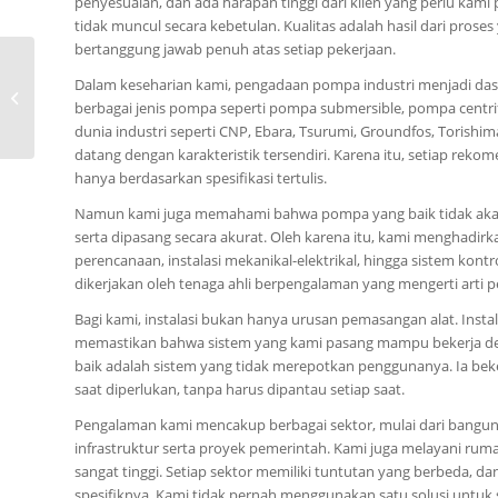
penyesuaian, dan ada harapan tinggi dari klien yang perlu kami
tidak muncul secara kebetulan. Kualitas adalah hasil dari prose
bertanggung jawab penuh atas setiap pekerjaan.
0815-8668-7086, Jual
Dalam keseharian kami, pengadaan pompa industri menjadi das
Pompa CNP SO Kota
berbagai jenis pompa seperti pompa submersible, pompa centrif
Bengkulu
dunia industri seperti CNP, Ebara, Tsurumi, Groundfos, Torish
datang dengan karakteristik tersendiri. Karena itu, setiap rek
hanya berdasarkan spesifikasi tertulis.
Namun kami juga memahami bahwa pompa yang baik tidak akan
serta dipasang secara akurat. Oleh karena itu, kami menghadirka
perencanaan, instalasi mekanikal-elektrikal, hingga sistem kon
dikerjakan oleh tenaga ahli berpengalaman yang mengerti arti 
Bagi kami, instalasi bukan hanya urusan pemasangan alat. Ins
memastikan bahwa sistem yang kami pasang mampu bekerja deng
baik adalah sistem yang tidak merepotkan penggunanya. Ia bek
saat diperlukan, tanpa harus dipantau setiap saat.
Pengalaman kami mencakup berbagai sektor, mulai dari bangunan
infrastruktur serta proyek pemerintah. Kami juga melayani ru
sangat tinggi. Setiap sektor memiliki tuntutan yang berbeda, 
spesifiknya. Kami tidak pernah menggunakan satu solusi untuk