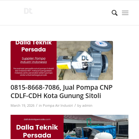
0815-8668-7086, Jual Pompa CNP
CDLF-CDH Kota Gunung Sitoli
/
/
March 19, 2026
in
Pompa Air Industri
by
admin