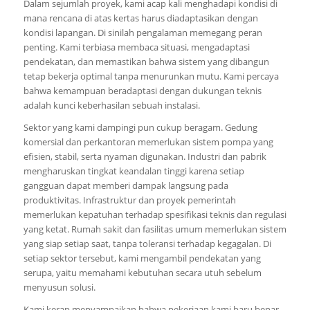
Dalam sejumlah proyek, kami acap kali menghadapi kondisi di
mana rencana di atas kertas harus diadaptasikan dengan
kondisi lapangan. Di sinilah pengalaman memegang peran
penting. Kami terbiasa membaca situasi, mengadaptasi
pendekatan, dan memastikan bahwa sistem yang dibangun
tetap bekerja optimal tanpa menurunkan mutu. Kami percaya
bahwa kemampuan beradaptasi dengan dukungan teknis
adalah kunci keberhasilan sebuah instalasi.
Sektor yang kami dampingi pun cukup beragam. Gedung
komersial dan perkantoran memerlukan sistem pompa yang
efisien, stabil, serta nyaman digunakan. Industri dan pabrik
mengharuskan tingkat keandalan tinggi karena setiap
gangguan dapat memberi dampak langsung pada
produktivitas. Infrastruktur dan proyek pemerintah
memerlukan kepatuhan terhadap spesifikasi teknis dan regulasi
yang ketat. Rumah sakit dan fasilitas umum memerlukan sistem
yang siap setiap saat, tanpa toleransi terhadap kegagalan. Di
setiap sektor tersebut, kami mengambil pendekatan yang
serupa, yaitu memahami kebutuhan secara utuh sebelum
menyusun solusi.
Kami kerap menyampaikan bahwa pekerjaan kami baru benar-