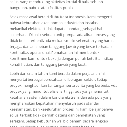
solusi yang mendukung aktivitas krusial di balik sebuah
bangunan, pabrik, atau fasilitas publik.
Sejak masa awal berdiri di Ibu Kota Indonesia, kami mengerti
bahwa kebutuhan akan pompa industri dan instalasi
mekanikal-elektrikal tidak dapat dipandang sebagai hal
sederhana. Di balik sebuah unit pompa, ada aliran proses yang
tidak boleh terhenti, ada mekanisme keselamatan yang harus
terjaga, dan ada beban tanggung jawab yang besar terhadap
kontinuitas operasional. Pemahaman ini membentuk
komitmen kami untuk bekerja dengan penuh ketelitian, sikap
kehati-hatian, dan tanggung jawab yang kuat.
Lebih dari enam tahun kami berada dalam perjalanan ini,
menyertai berbagai perusahaan di beragam sektor. Setiap
proyek menghadirkan tantangan serta cerita yang berbeda. Ada
proyek yang menuntut efisiensi tinggi, ada yang menuntut
ketahanan sistem dalam kondisi ekstrem, dan ada pula yang
mengharuskan kepatuhan menyeluruh pada standar
keselamatan. Dari keseluruhan proses ini, kami belajar bahwa
solusi terbaik tidak pernah datang dari pendekatan yang
seragam. Setiap kebutuhan wajib dipahami secara lengkap
sebelum diwujudkan menjadi sistem yang berjalan.