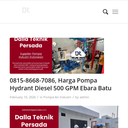
0815-8668-7086, Harga Pompa
Hydrant Diesel 500 GPM Ebara Batu
/
/
February 10, 2026
in
Pompa Air Industri
by
admin