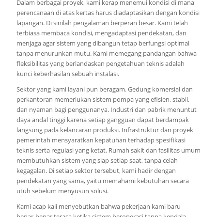
Dalam berbagai proyek, kami kerap menemui kondisi di mana
perencanaan di atas kertas harus diadaptasikan dengan kondisi
lapangan. Di sinilah pengalaman berperan besar. Kami telah
terbiasa membaca kondisi, mengadaptasi pendekatan, dan
menjaga agar sistem yang dibangun tetap berfungsi optimal
tanpa menurunkan mutu. Kami memegang pandangan bahwa
fleksibilitas yang berlandaskan pengetahuan teknis adalah
kunci keberhasilan sebuah instalasi.
Sektor yang kami layani pun beragam. Gedung komersial dan
perkantoran memerlukan sistem pompa yang efisien, stabil,
dan nyaman bagi penggunanya. Industri dan pabrik menuntut
daya andal tinggi karena setiap gangguan dapat berdampak
langsung pada kelancaran produksi. Infrastruktur dan proyek
pemerintah mensyaratkan kepatuhan terhadap spesifikasi
teknis serta regulasi yang ketat. Rumah sakit dan fasilitas umum
membutuhkan sistem yang siap setiap saat, tanpa celah
kegagalan. Di setiap sektor tersebut, kami hadir dengan
pendekatan yang sama, yaitu memahami kebutuhan secara
utuh sebelum menyusun solusi.
Kami acap kali menyebutkan bahwa pekerjaan kami baru
benar-benar terasa ketika sistem beroperasi tanpa kendala.