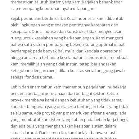
memastikan seluruh sistem yang kami kerjakan benar-benar
siap menopang kebutuhan nyata di lapangan.
Sejak permulaan berdiri di Ibu Kota Indonesia, kami dibentuk
oleh lingkungan yang menekan pentingnya ketepatan dan
kecepatan. Dunia industri dan konstruksi tidak menyediakan
ruang untuk kesalahan yang berkepanjangan. Kami mengerti
bahwa satu sistem pompa yang bekerja kurang optimal dapat
berdampak pada banyak hal, mulai dari kendala operasional
hingga ancaman terhadap keselamatan. Landasan ini membuat
kami memilih jalan yang tidak instan, tetapi berlandaskan
keteguhan, dengan menjadikan kualitas serta tanggung jawab
sebagai fondasi utama.
Lebih dari enam tahun kami menempuh perjalanan ini, bekerja
bersama berbagai perusahaan dari berbagai sektor. Setiap
proyek membawa kami dengan kebutuhan yang tidak sama,
karakter bangunan yang unik, serta tantangan teknis yang tidak
selalu sama. Ada proyek yang memerlukan efisiensi energi, ada
yang membutuhkan sistem yang tahan pada beban kerja tinggi,
dan ada pula yang mengharuskan kesiapan sistem dalam
situasi darurat. Dari semua itu, kami belajar bahwa solusi
terbaik hanya muncul dari pemahaman yang utuh, bukan