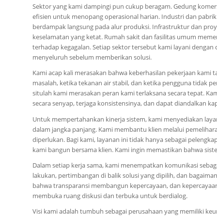
Sektor yang kami dampingi pun cukup beragam. Gedung komer
efisien untuk menopang operasional harian. Industri dan pabr
berdampak langsung pada alur produksi. Infrastruktur dan pr
keselamatan yang ketat. Rumah sakit dan fasilitas umum memer
terhadap kegagalan. Setiap sektor tersebut kami layani denga
menyeluruh sebelum memberikan solusi.
Kami acap kali merasakan bahwa keberhasilan pekerjaan kami tam
masalah, ketika tekanan air stabil, dan ketika pengguna tidak
situlah kami merasakan peran kami terlaksana secara tepat. Ka
secara senyap, terjaga konsistensinya, dan dapat diandalkan k
Untuk mempertahankan kinerja sistem, kami menyediakan layan
dalam jangka panjang. Kami membantu klien melalui pemeliharaa
diperlukan. Bagi kami, layanan ini tidak hanya sebagai pelengka
kami bangun bersama klien. Kami ingin memastikan bahwa sistem
Dalam setiap kerja sama, kami menempatkan komunikasi sebaga
lakukan, pertimbangan di balik solusi yang dipilih, dan bagaim
bahwa transparansi membangun kepercayaan, dan kepercayaan m
membuka ruang diskusi dan terbuka untuk berdialog.
Visi kami adalah tumbuh sebagai perusahaan yang memiliki ke