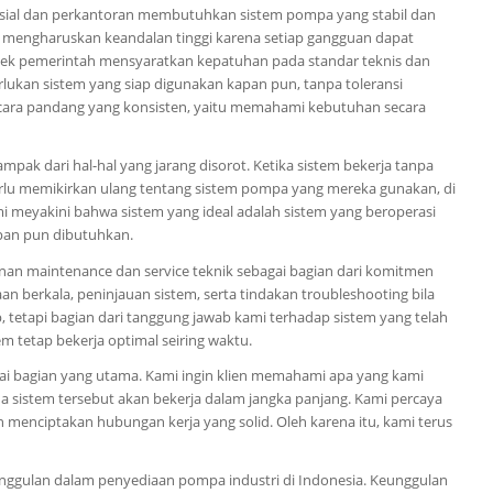
sial dan perkantoran membutuhkan sistem pompa yang stabil dan
ik mengharuskan keandalan tinggi karena setiap gangguan dapat
oyek pemerintah mensyaratkan kepatuhan pada standar teknis dan
lukan sistem yang siap digunakan kapan pun, tanpa toleransi
n cara pandang yang konsisten, yaitu memahami kebutuhan secara
pak dari hal-hal yang jarang disorot. Ketika sistem bekerja tanpa
 perlu memikirkan ulang tentang sistem pompa yang mereka gunakan, di
mi meyakini bahwa sistem yang ideal adalah sistem yang beroperasi
apan pun dibutuhkan.
an maintenance dan service teknik sebagai bagian dari komitmen
n berkala, peninjauan sistem, serta tindakan troubleshooting bila
p, tetapi bagian dari tanggung jawab kami terhadap sistem yang telah
 tetap bekerja optimal seiring waktu.
i bagian yang utama. Kami ingin klien memahami apa yang kami
ana sistem tersebut akan bekerja dalam jangka panjang. Kami percaya
enciptakan hubungan kerja yang solid. Oleh karena itu, kami terus
unggulan dalam penyediaan pompa industri di Indonesia. Keunggulan