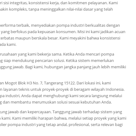
i sisi integritas, konsistensi kerja, dan komitmen pelayanan. Kami
kin kompleks, tanpa meninggalkan nilai-nilai dasar yang telah
performa terbaik, menyediakan pompa industri berkualitas dengan
l yang berfokus pada kepuasan konsumen. Misi ini kami jadikan acuan
 terbatas maupun berskala besar. Kami meyakini bahwa konsistensi
ada kami.
 perusahaan yang kami bekerja sama. Ketika Anda mencari pompa
yang siap mendukung pencarian solusi. Ketika sistem memerlukan
nggung jawab. Bagi kami, hubungan jangka panjang jauh lebih memiliki
n Mogot Blok H3 No. 7, Tangerang 15122. Dari lokasi ini, kami
n layanan teknis untuk proyek-proyek di beragam wilayah Indonesia.
a industri, Anda dapat menghubungi kami secara langsung melalui
log dan membantu merumuskan solusi sesuai kebutuhan Anda.
ggung jawab dan kepercayaan. Tanggung jawab terhadap sistem yang
 kami. Kami memiliki harapan bahwa, melalui setiap proyek yang kami
ier pompa industri yang tetap andal, profesional, serta relevan bagi