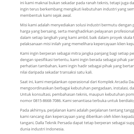
ini kami maknai bukan sekadar pada ranah teknis, tetapi juga dar
ingin terus berkembang mengikuti kebutuhan industri yang sema
membentuk kami sejak awal.
Misi kami adalah menyediakan solusi industri bermutu dengan 
harga yang bersaing, serta menghadirkan pelayanan profesiona
dalam setiap langkah yang kami ambil, baik dalam proyek skala
pelaksanaan misi inilah yang memelihara kepercayaan klien kep
Kami ingin berperan sebagai mitra jangka panjang bagi setiap
dengan spesifikasi tertentu, kami ingin berada sebagai pihak 
perhatian tambahan, kami ingin hadir sebagai pihak yang berta
nilai daripada sekadar transaksi satu kali.
Saat ini, kami menjalankan operasional dari Komplek Arcadia Daa
mengoordinasikan berbagai kebutuhan pengadaan, instalasi, da
Untuk konsultasi, pembahasan teknis, maupun kebutuhan pomp
nomor 0815-8668-7086. Kami senantiasa terbuka untuk berdia
Pada akhirnya, perjalanan kami adalah perjalanan tentang tan
kami rancang dan kepercayaan yang diberikan oleh klien kepada
tangani, Dalla Teknik Persada dapat tetap berperan sebagai suppl
dunia industri Indonesia.