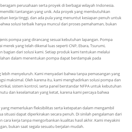
 beragam perusahaan serta proyek di berbagai wilayah Indonesia.
ek memiliki tantangan yang unik. Ada proyek yang membutuhkan
beban kerja tinggi, dan ada pula yang menuntut kesiapan penuh untuk
 bahwa solusi terbaik hanya muncul dari proses pemahaman, bukan
jenis pompa yang dirancang sesuai kebutuhan lapangan. Pompa
 merek yang telah dikenal luas seperti CNP, Ebara, Tsurumi,
bagian dari solusi kami. Setiap produk kami tentukan melalui
salahan dalam menentukan pompa dapat berdampak pada
ng lebih menyeluruh. Kami menyadari bahwa tanpa pemasangan yang
ungsi maksimal. Oleh karena itu, kami menghadirkan solusi pompa dan
ektrikal, sistem kontrol, serta panel berstandar NFPA untuk kebutuhan
 mutu dan keselamatan yang ketat, karena kami percaya bahwa
yang memerlukan fleksibilitas serta ketepatan dalam mengambil
 situasi dapat diperkirakan secara penuh. Di sinilah pengalaman dari
 cara kerja tanpa mengorbankan kualitas hasil akhir. Kami meyakini
ngan, bukan saat segala sesuatu berjalan mudah.