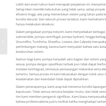
Lebih dari enam tahun kami menapaki perjalanan ini, menyertai
Setiap klien memiliki kebutuhan yang tidak sama, setiap proy
efisiensi tinggi, ada yang memerlukan sistem yang tahan pada 
kondisi darurat. Dari seluruh proses tersebut, kami memahami
hanya melakukan eksekusi.
Dalam pengadaan pompa industri, kami menyediakan berbagai 
0815-8668-7086, Harga
submersible, pompa centrifugal, pompa hydrant, hingga berbagai
Pompa Ebara FSSC
Groundfos, Torishima, Showfou, Lowara, dan Calpeda merupakan 
Kota Ransiki
pertimbangan matang, karena kami menyadari bahwa satu ke
keseluruhan sistem.
Namun bagi kami, pompa hanyalah satu bagian dari sistem ya
sesuai, pompa dengan spesifikasi terbaik pun tidak dapat berf
instalasi terintegrasi, termasuk pemasangan mekanikal serta el
tertentu. Semua proses ini kami laksanakan dengan tolok ukur
keselamatan dan keandalan tidak dapat dipisahkan.
Dalam penerapannya, kami acap kali menemui kondisi lapangan 
keputusan. Tidak semua rencana berjalan mulus, dan tidak semua
tim kami memberi pengaruh signifikan. Kami biasa menyesuaikan
bahwa profesionalisme justru terlihat ketika menghadapi tanta