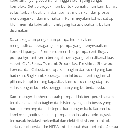
kebutuhan yang sederhana hingga sistem yang sangat
kompleks. Setiap proyek membentuk pemahaman kami bahwa
solusi terbaik tidak lahir dari asumsi, melainkan dari proses
mendengarkan dan memahami. Kami meyakini bahwa setiap
klien memiliki kebutuhan unik yang harus dipahami, bukan
disamakan.
Dalam kegiatan pengadaan pompa industri, kami
menghadirkan beragam jenis pompa yang menyesuaikan
kondisi lapangan. Pompa submersible, pompa centrifugal,
pompa hydrant, serta berbagai merek yang telah dikenal luas
seperti CNP, Ebara, Tsurumi, Groundfos, Torishima, Showfou,
Lowara, dan Calpeda merupakan bagian dari solusi yang kami
hadirkan. Bagi kami, keberagaman ini bukan tentang jumlah
pilihan, tetapi tentang kapasitas kami untuk mengadaptasi
solusi dengan konteks penggunaan yang berbeda-beda.
Kami mengerti bahwa sebuah pompa tidak beroperasi secara
terpisah. Ia adalah bagian dari sistem yang lebih besar, yang
harus dirancang dan diintegrasikan dengan baik. Karena itu,
kami menghadirkan solusi pompa dan instalasi terintegrasi,
termasuk instalasi mekanikal dan elektrikal, sistem kontrol,
serta panel berstandar NFPA untuk kebutuhan tertentu. Semua