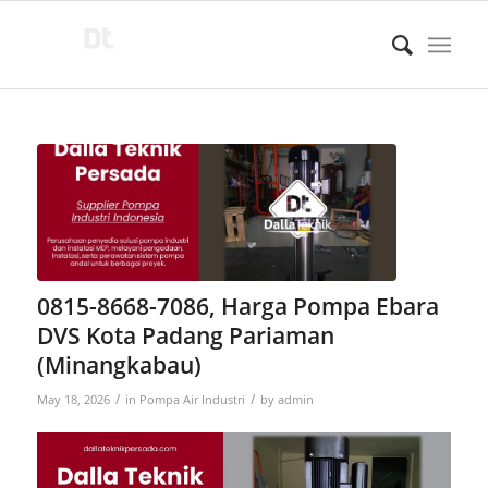
0815-8668-7086, Harga Pompa Ebara
DVS Kota Padang Pariaman
(Minangkabau)
/
/
May 18, 2026
in
Pompa Air Industri
by
admin