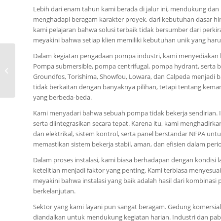
Lebih dari enam tahun kami berada di jalur ini, mendukung dan
menghadapi beragam karakter proyek, dari kebutuhan dasar hin
kami pelajaran bahwa solusi terbaik tidak bersumber dari per
meyakini bahwa setiap klien memiliki kebutuhan unik yang haru
Dalam kegiatan pengadaan pompa industri, kami menyediakan 
0815-8668-7086, Harga
Pompa submersible, pompa centrifugal, pompa hydrant, serta be
Pompa Ebara LPS Kota
Groundfos, Torishima, Showfou, Lowara, dan Calpeda menjadi ba
Palembang
tidak berkaitan dengan banyaknya pilihan, tetapi tentang ke
yang berbeda-beda.
Kami menyadari bahwa sebuah pompa tidak bekerja sendirian. Ia
serta diintegrasikan secara tepat. Karena itu, kami menghadirkan
dan elektrikal, sistem kontrol, serta panel berstandar NFPA un
memastikan sistem bekerja stabil, aman, dan efisien dalam peri
Dalam proses instalasi, kami biasa berhadapan dengan kondisi lap
ketelitian menjadi faktor yang penting. Kami terbiasa menyesua
meyakini bahwa instalasi yang baik adalah hasil dari kombinasi 
berkelanjutan.
Sektor yang kami layani pun sangat beragam. Gedung komersia
diandalkan untuk mendukung kegiatan harian. Industri dan pab