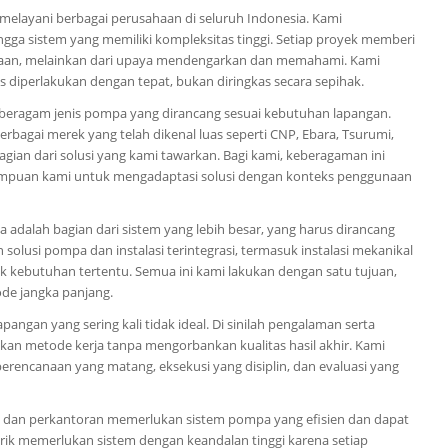
 melayani berbagai perusahaan di seluruh Indonesia. Kami
gga sistem yang memiliki kompleksitas tinggi. Setiap proyek memberi
kiraan, melainkan dari upaya mendengarkan dan memahami. Kami
s diperlakukan dengan tepat, bukan diringkas secara sepihak.
beragam jenis pompa yang dirancang sesuai kebutuhan lapangan.
rbagai merek yang telah dikenal luas seperti CNP, Ebara, Tsurumi,
gian dari solusi yang kami tawarkan. Bagi kami, keberagaman ini
mampuan kami untuk mengadaptasi solusi dengan konteks penggunaan
 adalah bagian dari sistem yang lebih besar, yang harus dirancang
 solusi pompa dan instalasi terintegrasi, termasuk instalasi mekanikal
tuk kebutuhan tertentu. Semua ini kami lakukan dengan satu tujuan,
ode jangka panjang.
angan yang sering kali tidak ideal. Di sinilah pengalaman serta
ikan metode kerja tanpa mengorbankan kualitas hasil akhir. Kami
perencanaan yang matang, eksekusi yang disiplin, dan evaluasi yang
l dan perkantoran memerlukan sistem pompa yang efisien dan dapat
rik memerlukan sistem dengan keandalan tinggi karena setiap