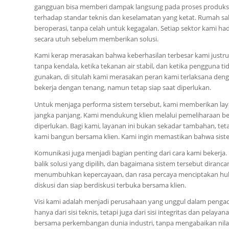
gangguan bisa memberi dampak langsung pada proses produksi
terhadap standar teknis dan keselamatan yang ketat. Rumah sak
beroperasi, tanpa celah untuk kegagalan. Setiap sektor kami
secara utuh sebelum memberikan solusi.
Kami kerap merasakan bahwa keberhasilan terbesar kami justru 
tanpa kendala, ketika tekanan air stabil, dan ketika pengguna
gunakan, di situlah kami merasakan peran kami terlaksana deng
bekerja dengan tenang, namun tetap siap saat diperlukan.
Untuk menjaga performa sistem tersebut, kami memberikan lay
jangka panjang. Kami mendukung klien melalui pemeliharaan ber
diperlukan. Bagi kami, layanan ini bukan sekadar tambahan, tet
kami bangun bersama klien. Kami ingin memastikan bahwa sistem
Komunikasi juga menjadi bagian penting dari cara kami bekerja
balik solusi yang dipilih, dan bagaimana sistem tersebut diran
menumbuhkan kepercayaan, dan rasa percaya menciptakan hubun
diskusi dan siap berdiskusi terbuka bersama klien.
Visi kami adalah menjadi perusahaan yang unggul dalam pengad
hanya dari sisi teknis, tetapi juga dari sisi integritas dan pe
bersama perkembangan dunia industri, tanpa mengabaikan nilai 