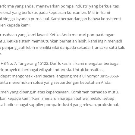
performa yang andal, menawarkan pompa industri yang berkualitas
sional yang berfokus pada kepuasan konsumen. Misi ini kami
al hingga layanan purna jual. Kami berpandangan bahwa konsistensi
ien kepada kami.
perusahaan yang kami layani. Ketika Anda mencari pompa dengan
ntu. Ketika sistem membutuhkan perhatian lebih, kami ingin menjadi
panjang jauh lebih memiliki nilai daripada sekadar transaksi satu kali.
r.
H3 No. 7, Tangerang 15122. Dari lokasi ini, kami mengatur berbagai
k-proyek di berbagai wilayah Indonesia. Untuk konsultasi,
dapat mengontak kami secara langsung melalui nomor 0815-8668-
bantu menemukan solusi yang sesuai dengan kebutuhan Anda.
mitmen yang dibangun atas kepercayaan. Komitmen terhadap mutu,
rikan kepada kami. Kami menaruh harapan bahwa, melalui setiap
a hadir sebagai supplier pompa industri yang relevan, profesional,