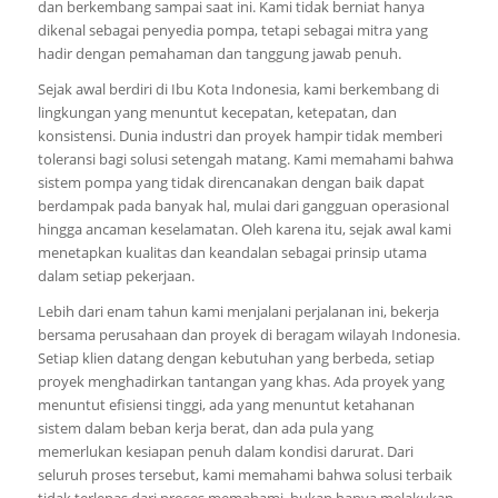
dan berkembang sampai saat ini. Kami tidak berniat hanya
dikenal sebagai penyedia pompa, tetapi sebagai mitra yang
hadir dengan pemahaman dan tanggung jawab penuh.
Sejak awal berdiri di Ibu Kota Indonesia, kami berkembang di
lingkungan yang menuntut kecepatan, ketepatan, dan
konsistensi. Dunia industri dan proyek hampir tidak memberi
toleransi bagi solusi setengah matang. Kami memahami bahwa
sistem pompa yang tidak direncanakan dengan baik dapat
berdampak pada banyak hal, mulai dari gangguan operasional
hingga ancaman keselamatan. Oleh karena itu, sejak awal kami
menetapkan kualitas dan keandalan sebagai prinsip utama
dalam setiap pekerjaan.
Lebih dari enam tahun kami menjalani perjalanan ini, bekerja
bersama perusahaan dan proyek di beragam wilayah Indonesia.
Setiap klien datang dengan kebutuhan yang berbeda, setiap
proyek menghadirkan tantangan yang khas. Ada proyek yang
menuntut efisiensi tinggi, ada yang menuntut ketahanan
sistem dalam beban kerja berat, dan ada pula yang
memerlukan kesiapan penuh dalam kondisi darurat. Dari
seluruh proses tersebut, kami memahami bahwa solusi terbaik
tidak terlepas dari proses memahami, bukan hanya melakukan