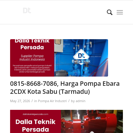
0815-8668-7086, Harga Pompa Ebara
2CDX Kota Sabu (Tarmadu)
/
/
May 27, 2026
in
Pompa Air Industri
by
admin