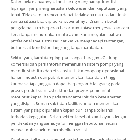
Dalam pelaksanaannya, kami sering menghadapi kondisi
lapangan yang mengharuskan keluwesan dan keputusan yang
tepat. Tidak semua rencana dapat terlaksana mulus, dan tidak
semua situasi bisa diprediksi sepenuhnya. Di sinilah bekal
pengalaman tim berperan besar. Kami biasa menyesuaikan cara
kerja tanpa menurunkan mutu akhir. Kami meyakini bahwa
profesionalisme justru terlihat ketika menghadapi tantangan,
bukan saat kondisi berlangsung tanpa hambatan.
Sektor yang kami dampingi pun sangat beragam. Gedung
komersial dan perkantoran memerlukan sistem pompa yang
memiliki stabilitas dan efisiensi untuk menopang operasional
harian. Industri dan pabrik memerlukan keandalan tinggi
karena setiap gangguan dapat berpengaruh langsung pada
proses produksi. Infrastruktur dan proyek pemerintah
menuntut kepatuhan pada standar teknis dan keselamatan
yang disiplin. Rumah sakit dan fasilitas umum memerlukan
sistem yang siap digunakan kapan pun, tanpa toleransi
terhadap kegagalan. Setiap sektor tersebut kami layani dengan
pendekatan yang sama, yaitu menggali kebutuhan secara
menyeluruh sebelum memberikan solusi.
Kami acap kali merasakan bahwa keberhasilan pekerjaan kami