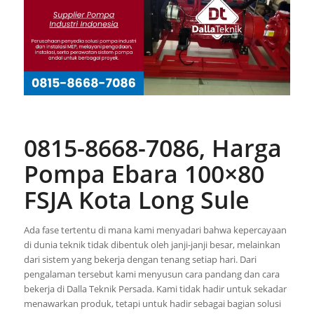
0815-8668-7086, Harga
Pompa Ebara 100×80
FSJA Kota Long Sule
Ada fase tertentu di mana kami menyadari bahwa kepercayaan
di dunia teknik tidak dibentuk oleh janji-janji besar, melainkan
dari sistem yang bekerja dengan tenang setiap hari. Dari
pengalaman tersebut kami menyusun cara pandang dan cara
bekerja di Dalla Teknik Persada. Kami tidak hadir untuk sekadar
menawarkan produk, tetapi untuk hadir sebagai bagian solusi