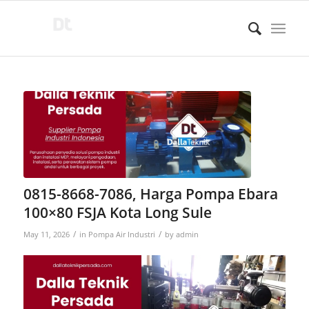
0815-8668-7086, Harga Pompa Ebara
100×80 FSJA Kota Long Sule
/
/
May 11, 2026
in
Pompa Air Industri
by
admin