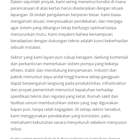
Dalam sejumlah proyek, kami sering menemui kondisi di mana
perencanaan di atas kertas harus diselaraskan dengan situasi
lapangan. Di sinilah pengalaman berperan besar. Kami biasa
mengamati situasi, menyesuaikan pendekatan, dan menjaga
agar sistem yang dibangun tetap berfungsi optimal tanpa
menurunkan mutu. Kami meyakini bahwa kemampuan
beradaptasi dengan dukungan teknis adalah kunci keberhasilan
sebuah instalasi.
Sektor yang kami layani pun cukup beragam. Gedung komersial
dan perkantoran memerlukan sistem pompa yang bekerja
efisien, stabil, dan mendukung kenyamanan. Industri dan
pabrik menuntut daya andal tinggi karena setiap gangguan
dapat berpengaruh langsung pada produktivitas. Infrastruktur
dan proyek pemerintah menuntut kepatuhan terhadap
spesifikasi teknis dan regulasi yang ketat. Rumah sakit dan
fasilitas umum membutuhkan sistem yang siap digunakan
kapan pun, tanpa celah kegagalan. Di setiap sektor tersebut,
kami menggunakan pendekatan yang konsisten, yaitu
memahami kebutuhan secara menyeluruh sebelum menyusun
solusi.
Kami sering mengatakan bahwa pekerjaan kami baru benar-