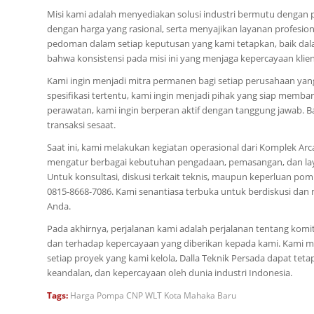
Misi kami adalah menyediakan solusi industri bermutu dengan 
dengan harga yang rasional, serta menyajikan layanan profesi
pedoman dalam setiap keputusan yang kami tetapkan, baik dal
bahwa konsistensi pada misi ini yang menjaga kepercayaan klie
Kami ingin menjadi mitra permanen bagi setiap perusahaan y
spesifikasi tertentu, kami ingin menjadi pihak yang siap memba
perawatan, kami ingin berperan aktif dengan tanggung jawab. Bag
transaksi sesaat.
Saat ini, kami melakukan kegiatan operasional dari Komplek Arca
mengatur berbagai kebutuhan pengadaan, pemasangan, dan laya
Untuk konsultasi, diskusi terkait teknis, maupun keperluan p
0815-8668-7086. Kami senantiasa terbuka untuk berdiskusi da
Anda.
Pada akhirnya, perjalanan kami adalah perjalanan tentang kom
dan terhadap kepercayaan yang diberikan kepada kami. Kami me
setiap proyek yang kami kelola, Dalla Teknik Persada dapat teta
keandalan, dan kepercayaan oleh dunia industri Indonesia.
Tags:
Harga Pompa CNP WLT Kota Mahaka Baru