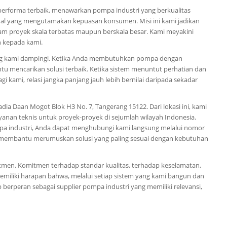
performa terbaik, menawarkan pompa industri yang berkualitas
onal yang mengutamakan kepuasan konsumen. Misi ini kami jadikan
am proyek skala terbatas maupun berskala besar. Kami meyakini
n kepada kami.
ang kami dampingi. Ketika Anda membutuhkan pompa dengan
ntu mencarikan solusi terbaik. Ketika sistem menuntut perhatian dan
i kami, relasi jangka panjang jauh lebih bernilai daripada sekadar
dia Daan Mogot Blok H3 No. 7, Tangerang 15122. Dari lokasi ini, kami
nan teknis untuk proyek-proyek di sejumlah wilayah Indonesia.
ompa industri, Anda dapat menghubungi kami langsung melalui nomor
n membantu merumuskan solusi yang paling sesuai dengan kebutuhan
itmen. Komitmen terhadap standar kualitas, terhadap keselamatan,
miliki harapan bahwa, melalui setiap sistem yang kami bangun dan
p berperan sebagai supplier pompa industri yang memiliki relevansi,