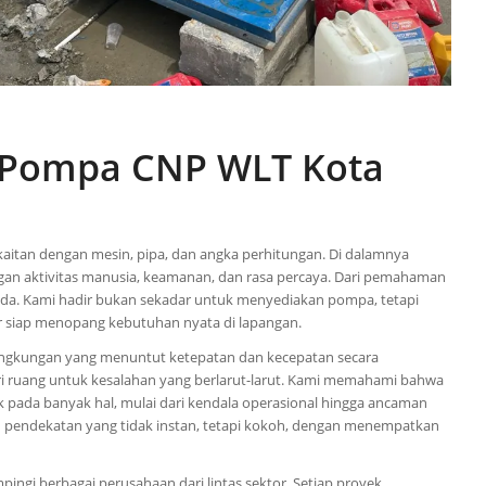
a Pompa CNP WLT Kota
kaitan dengan mesin, pipa, dan angka perhitungan. Di dalamnya
an aktivitas manusia, keamanan, dan rasa percaya. Dari pemahaman
rsada. Kami hadir bukan sekadar untuk menyediakan pompa, tetapi
r siap menopang kebutuhan nyata di lapangan.
 lingkungan yang menuntut ketepatan dan kecepatan secara
ri ruang untuk kesalahan yang berlarut-larut. Kami memahami bahwa
 pada banyak hal, mulai dari kendala operasional hingga ancaman
pendekatan yang tidak instan, tetapi kokoh, dengan menempatkan
ingi berbagai perusahaan dari lintas sektor. Setiap proyek