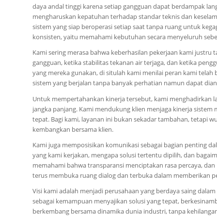
daya andal tinggi karena setiap gangguan dapat berdampak lan
mengharuskan kepatuhan terhadap standar teknis dan keselam
sistem yang siap beroperasi setiap saat tanpa ruang untuk keg
konsisten, yaitu memahami kebutuhan secara menyeluruh sebe
Kami sering merasa bahwa keberhasilan pekerjaan kami justru t
gangguan, ketika stabilitas tekanan air terjaga, dan ketika p
yang mereka gunakan, di situlah kami menilai peran kami telah 
sistem yang berjalan tanpa banyak perhatian namun dapat dia
Untuk mempertahankan kinerja tersebut, kami menghadirkan la
jangka panjang. Kami mendukung klien menjaga kinerja sistem 
tepat. Bagi kami, layanan ini bukan sekadar tambahan, tetapi 
kembangkan bersama klien.
Kami juga memposisikan komunikasi sebagai bagian penting da
yang kami kerjakan, mengapa solusi tertentu dipilih, dan bagai
memahami bahwa transparansi menciptakan rasa percaya, dan r
terus membuka ruang dialog dan terbuka dalam memberikan pen
Visi kami adalah menjadi perusahaan yang berdaya saing dalam
sebagai kemampuan menyajikan solusi yang tepat, berkesinam
berkembang bersama dinamika dunia industri, tanpa kehilangan ni