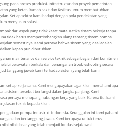
gsung pada proses produksi. Infrastruktur dan proyek pemerintah
atan yang ketat. Rumah sakit dan fasilitas umum membutuhkan
agalan. Setiap sektor kami hadapi dengan pola pendekatan yang
lum menyusun solusi.
ampak dari aspek yang tidak kasat mata. Ketika sistem bekerja tanpa
engguna tidak harus mempertimbangkan ulang tentang sistem pompa
berjalan semestinya. Kami percaya bahwa sistem yang ideal adalah
ndalkan kapan pun dibutuhkan.
yanan maintenance dan service teknik sebagai bagian dari komitmen
melalui perawatan berkala dan penanganan troubleshooting secara
wujud tanggung jawab kami terhadap sistem yang telah kami
lam setiap kerja sama. Kami mengupayakan agar klien memahami apa
mana sistem tersebut berfungsi dalam jangka panjang. Kami
asa percaya menopang hubungan kerja yang baik. Karena itu, kami
jelasan teknis kepada klien.
 pengadaan pompa industri di Indonesia. Keunggulan ini kami pahami
bungan, dan bertanggung jawab. Kami berupaya untuk terus
lai-nilai dasar yang telah menjadi fondasi sejak awal.