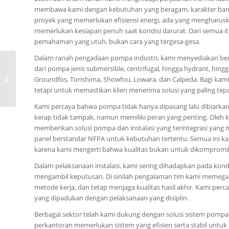
membawa kami dengan kebutuhan yang beragam, karakter bangun
proyek yang memerlukan efisiensi energi, ada yang mengharusk
memerlukan kesiapan penuh saat kondisi darurat. Dari semua i
pemahaman yang utuh, bukan cara yang tergesa-gesa.
Dalam ranah pengadaan pompa industri, kami menyediakan ber
0815-8668-7086, Harga
dari pompa jenis submersible, centrifugal, hingga hydrant, hing
Pompa CNP NS
Groundfos, Torishima, Showfou, Lowara, dan Calpeda. Bagi ka
SWIMMING POOL Kota
tetapi untuk memastikan klien menerima solusi yang paling tep
Luwuk
Kami percaya bahwa pompa tidak hanya dipasang lalu dibiarkan
kerap tidak tampak, namun memiliki peran yang penting. Oleh k
memberikan solusi pompa dan instalasi yang terintegrasi yang me
panel berstandar NFPA untuk kebutuhan tertentu. Semua ini ka
karena kami mengerti bahwa kualitas bukan untuk dikompromi
Dalam pelaksanaan instalasi, kami sering dihadapkan pada kon
mengambil keputusan. Di sinilah pengalaman tim kami memegang
metode kerja, dan tetap menjaga kualitas hasil akhir. Kami perc
yang dipadukan dengan pelaksanaan yang disiplin.
Berbagai sektor telah kami dukung dengan solusi sistem pompa
perkantoran memerlukan sistem yang efisien serta stabil untuk 