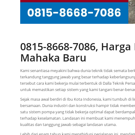
0815-8668-7086, Harg
Mahaka Baru
Kami senantiasa meyakini bahwa dunia teknik tidak semata ber
terkandung tanggung jawab yang besar terhadap keberlangsung
tersebut cara kami bekerja mulai terbentuk di Dalla Teknik Pe
untuk memastikan setiap sistem yang kami tangani benar-bena
Sejak masa awal berdiri di Ibu Kota Indonesia, kami tumbuh di
bersamaan. Dunia industri dan konstruksi hampir tidak membe
satu sistem pompa yang tidak bekerja optimal dapat berdampak
terhadap keselamatan. Landasan ini membuat kami menempuh 
kualitas dan tanggung jawab sebagai landasan utama.
Lebih dari enam tahun kami menghidupi perjalanan ini, mendamp