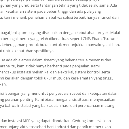
an yang unik, serta tantangan teknis yang tidak selalu sama. Ada
an ketahanan sistem pada beban tinggi, dan ada pula yang
tu, kami menarik pemahaman bahwa solusi terbaik hanya muncul dari
bagai jenis pompa yang disesuaikan dengan kebutuhan proyek. Mulai
ga berbagai merek yang telah dikenal luas seperti CNP, Ebara, Tsurumi,
mi, keberagaman produk bukan untuk menunjukkan banyaknya pilihan,
at untuk kebutuhan spesifiknya.
. Ia adalah elemen dalam sistem yang bekerja terus-menerus dan
arena itu, kami tidak hanya berhenti pada penjualan. Kami
ncakup instalasi mekanikal dan elektrikal, sistem kontrol, serta
mi kerjakan dengan tolok ukur mutu dan keselamatan yang tinggi,
kan.
disi lapangan yang menuntut penyesuaian cepat dan ketepatan dalam
 peranan penting. Kami biasa menganalisis situasi, menyesuaikan
aya bahwa instalasi yang baik adalah hasil dari perencanaan matang
 dan instalasi MEP yang dapat diandalkan. Gedung komersial dan
menunjang aktivitas sehari-hari. Industri dan pabrik memerlukan