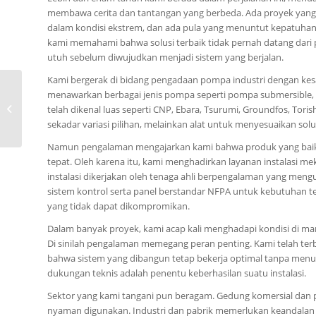
membawa cerita dan tantangan yang berbeda. Ada proyek yang 
dalam kondisi ekstrem, dan ada pula yang menuntut kepatuhan 
kami memahami bahwa solusi terbaik tidak pernah datang dari
utuh sebelum diwujudkan menjadi sistem yang berjalan.
Kami bergerak di bidang pengadaan pompa industri dengan kes
0815-8668-7086, Harga
menawarkan berbagai jenis pompa seperti pompa submersible,
Pompa CNP MSS Kota
telah dikenal luas seperti CNP, Ebara, Tsurumi, Groundfos, Tor
Long Bawang
sekadar variasi pilihan, melainkan alat untuk menyesuaikan so
Namun pengalaman mengajarkan kami bahwa produk yang baik
tepat. Oleh karena itu, kami menghadirkan layanan instalasi mekan
instalasi dikerjakan oleh tenaga ahli berpengalaman yang mengu
sistem kontrol serta panel berstandar NFPA untuk kebutuhan 
yang tidak dapat dikompromikan.
Dalam banyak proyek, kami acap kali menghadapi kondisi di mana
Di sinilah pengalaman memegang peran penting. Kami telah t
bahwa sistem yang dibangun tetap bekerja optimal tanpa me
dukungan teknis adalah penentu keberhasilan suatu instalasi.
Sektor yang kami tangani pun beragam. Gedung komersial dan p
nyaman digunakan. Industri dan pabrik memerlukan keandalan 