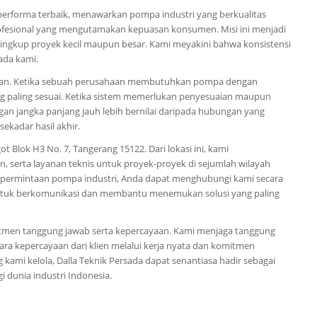
performa terbaik, menawarkan pompa industri yang berkualitas
ofesional yang mengutamakan kepuasan konsumen. Misi ini menjadi
ingkup proyek kecil maupun besar. Kami meyakini bahwa konsistensi
ada kami.
erlukan. Ketika sebuah perusahaan membutuhkan pompa dengan
ang paling sesuai. Ketika sistem memerlukan penyesuaian maupun
ngan jangka panjang jauh lebih bernilai daripada hubungan yang
sekadar hasil akhir.
t Blok H3 No. 7, Tangerang 15122. Dari lokasi ini, kami
serta layanan teknis untuk proyek-proyek di sejumlah wilayah
n permintaan pompa industri, Anda dapat menghubungi kami secara
 untuk berkomunikasi dan membantu menemukan solusi yang paling
mitmen tanggung jawab serta kepercayaan. Kami menjaga tanggung
ra kepercayaan dari klien melalui kerja nyata dan komitmen
 kami kelola, Dalla Teknik Persada dapat senantiasa hadir sebagai
i dunia industri Indonesia.