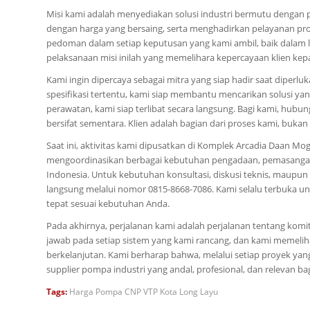
Misi kami adalah menyediakan solusi industri bermutu dengan 
dengan harga yang bersaing, serta menghadirkan pelayanan pr
pedoman dalam setiap keputusan yang kami ambil, baik dalam l
pelaksanaan misi inilah yang memelihara kepercayaan klien kep
Kami ingin dipercaya sebagai mitra yang siap hadir saat dip
spesifikasi tertentu, kami siap membantu mencarikan solusi y
perawatan, kami siap terlibat secara langsung. Bagi kami, hubu
bersifat sementara. Klien adalah bagian dari proses kami, bukan 
Saat ini, aktivitas kami dipusatkan di Komplek Arcadia Daan Mogo
mengoordinasikan berbagai kebutuhan pengadaan, pemasangan, 
Indonesia. Untuk kebutuhan konsultasi, diskusi teknis, maupu
langsung melalui nomor 0815-8668-7086. Kami selalu terbuka
tepat sesuai kebutuhan Anda.
Pada akhirnya, perjalanan kami adalah perjalanan tentang ko
jawab pada setiap sistem yang kami rancang, dan kami memeliha
berkelanjutan. Kami berharap bahwa, melalui setiap proyek yang
supplier pompa industri yang andal, profesional, dan relevan bag
Tags:
Harga Pompa CNP VTP Kota Long Layu