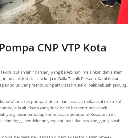
a Pompa CNP VTP Kota
nik bukan lahir dari janji yang berlebihan, melainkan dari sistem
gun pola pikir serta cara kerja di Dalla Teknik Persada. Kami bukan
gian solusi yang mendukung aktivitas krusial di balik sebuah gedung,
 kebutuhan akan pompa industri dan instalasi mekanikal-elektrikal
 pompa, ada alur kerja yang tidak boleh berhenti, ada aspek
ab yang besar terhadap kontinuitas operasional. Kesadaran ini
itian tinggi, pendekatan yang hati-hati, dan rasa tanggung jawab
mpingi berbagai perusahaan di banyak sektor. Setiap proyek