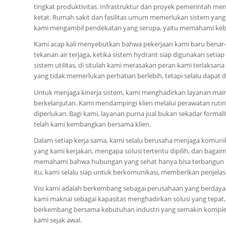
tingkat produktivitas. Infrastruktur dan proyek pemerintah men
ketat. Rumah sakit dan fasilitas umum memerlukan sistem yang si
kami mengambil pendekatan yang serupa, yaitu memahami keb
Kami acap kali menyebutkan bahwa pekerjaan kami baru benar-be
tekanan air terjaga, ketika sistem hydrant siap digunakan setiap
sistem utilitas, di situlah kami merasakan peran kami terlaksa
yang tidak memerlukan perhatian berlebih, tetapi selalu dapat 
Untuk menjaga kinerja sistem, kami menghadirkan layanan main
berkelanjutan. Kami mendampingi klien melalui perawatan rutin
diperlukan. Bagi kami, layanan purna jual bukan sekadar forma
telah kami kembangkan bersama klien.
Dalam setiap kerja sama, kami selalu berusaha menjaga komunik
yang kami kerjakan, mengapa solusi tertentu dipilih, dan bagai
memahami bahwa hubungan yang sehat hanya bisa terbangun ke
itu, kami selalu siap untuk berkomunikasi, memberikan penjelas
Visi kami adalah berkembang sebagai perusahaan yang berdaya 
kami maknai sebagai kapasitas menghadirkan solusi yang tepat,
berkembang bersama kebutuhan industri yang semakin kompleks,
kami sejak awal.