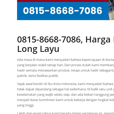
0815-8668-7086, Harg
Long Layu
Ada masa di mana kami menyadari bahwa kepercayaan di dunia tek
yang berjalan stabil setiap hari. Dari proses itulah kami memban
hadir semata menawarkan produk, tetapi untuk hadir sebagai ba
pabrik, serta fasilitas publik.
Sejak awal berdiri di Ibu Kota Indonesia, kami menyadari bahwa
tidak dapat dipandang sebagai hal sederhana. Di balik satu unit
keselamatan yang wajib selalu siap, dan ada beban tanggung jaw
menjadi dasar komitmen kami untuk bekerja dengan tingkat ketel
yang tinggi.
Lebih dari enam tahun kami berada dalam perjalanan ini, menda