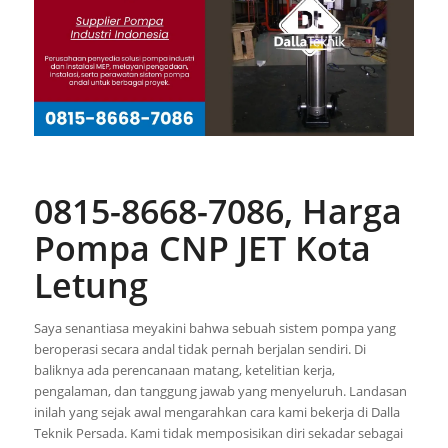
0815-8668-7086, Harga
Pompa CNP JET Kota
Letung
Saya senantiasa meyakini bahwa sebuah sistem pompa yang
beroperasi secara andal tidak pernah berjalan sendiri. Di
baliknya ada perencanaan matang, ketelitian kerja,
pengalaman, dan tanggung jawab yang menyeluruh. Landasan
inilah yang sejak awal mengarahkan cara kami bekerja di Dalla
Teknik Persada. Kami tidak memposisikan diri sekadar sebagai