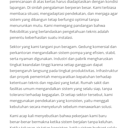
perencanaan di atas kertas harus diadaptasikan dengan kondisi
lapangan. Di sinilah pengalaman berperan besar. Kami terbiasa
membaca situasi, mengadaptasi pendekatan, dan menjaga agar
sistem yang dibangun tetap berfungsi optimal tanpa
menurunkan mutu. Kami memegang pandangan bahwa
fleksibilitas yang berlandaskan pengetahuan teknis adalah
penentu keberhasilan suatu instalasi.
Sektor yang kami tangani pun beragam. Gedung komersial dan
perkantoran mengandalkan sistem pompa yang efisien, stabil,
serta nyaman digunakan. Industri dan pabrik mengharuskan
tingkat keandalan tinggi karena setiap gangguan dapat
berpengaruh langsung pada tingkat produktivitas. Infrastruktur
dan proyek pemerintah mensyaratkan kepatuhan terhadap
ketentuan teknis dan regulasi yang ketat. Rumah sakit dan
fasilitas umum mengandalkan sistem yang selalu siap, tanpa
toleransi terhadap kegagalan. Di setiap sektor tersebut, kami
menggunakan pendekatan yang konsisten, yaitu menggali
kebutuhan secara menyeluruh sebelum menawarkan solusi.
Kami acap kali menyebutkan bahwa pekerjaan kami baru
benar-benar bermakna ketika sistem berjalan tanpa keluhan.
Ketika tekanan air tetap konsisten, ketika sistem hydrant selalu