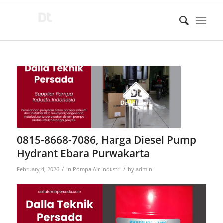
0815-8668-7086, Harga Diesel Pump
Hydrant Ebara Purwakarta
/
/
February 4, 2026
in
Pompa Air Industri
by
admin