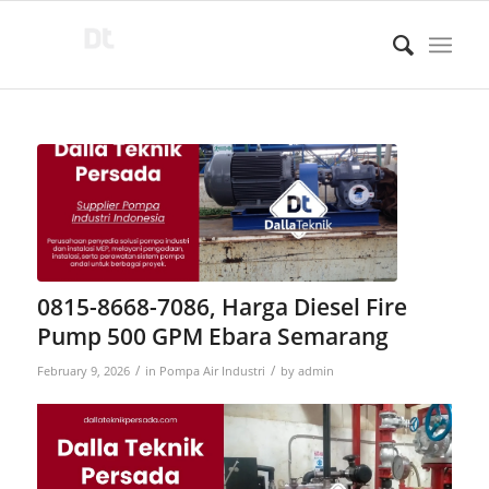
0815-8668-7086, Harga Diesel Fire
Pump 500 GPM Ebara Semarang
/
/
February 9, 2026
in
Pompa Air Industri
by
admin