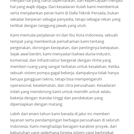
menjadi hal yang harus diperhatikan, dan kepercayaan menjadi
hal yang wajib dijaga. Dari kesadaran itulah kami membentuk
serta menjalankan peran kami di Dalla Teknik Persada, bukan
sekadar berperan sebagai penyedia, tetapi sebagai rekan yang
terlibat dengan tanggung jawab yang utuh.
Kami memulai perjalanan ini dari Ibu Kota Indonesia, sebuah
tempat yang membentuk pemahaman kami tentang
pergerakan, dorongan kecepatan, dan pentingnya ketepatan.
Sejak awal berdiri, kami menyadari bahwa dunia industri,
komersial, dan infrastruktur bergerak dengan ritme yang
memberi ruang yang sangat terbatas untuk kesalahan. Ketika
sebuah sistem pompa gagal bekerja, dampaknya tidak hanya
berupa gangguan teknis, tetapi bisa mempengaruhi
operasional, keselamatan, dan citra perusahaan. Kesadaran
inilah yang mendorong kami untuk memilih untuk selalu
bekerja dengan standar tinggi dan pendekatan yang
dipersiapkan dengan matang.
Lebih dari enam tahun kami berada di jalur ini, memberi
layanan serta pendampingan berbagai perusahaan di seluruh
Indonesia. Kami menghadapi beragam karakter proyek, dari
kebutuhan yang sederhana hingga sistem yang bertingkat