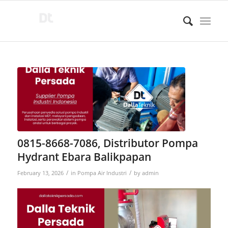
0815-8668-7086, Distributor Pompa
Hydrant Ebara Balikpapan
/
/
February 13, 2026
in
Pompa Air Industri
by
admin