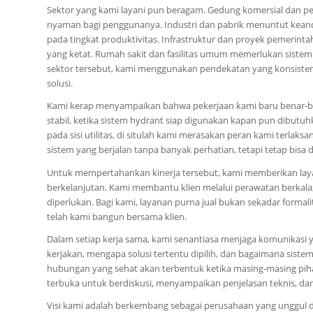
Sektor yang kami layani pun beragam. Gedung komersial dan pe
nyaman bagi penggunanya. Industri dan pabrik menuntut keand
pada tingkat produktivitas. Infrastruktur dan proyek pemerinta
yang ketat. Rumah sakit dan fasilitas umum memerlukan sistem 
sektor tersebut, kami menggunakan pendekatan yang konsiste
solusi.
Kami kerap menyampaikan bahwa pekerjaan kami baru benar-bena
stabil, ketika sistem hydrant siap digunakan kapan pun dibutuh
pada sisi utilitas, di situlah kami merasakan peran kami terla
sistem yang berjalan tanpa banyak perhatian, tetapi tetap bisa 
Untuk mempertahankan kinerja tersebut, kami memberikan laya
berkelanjutan. Kami membantu klien melalui perawatan berkala
diperlukan. Bagi kami, layanan purna jual bukan sekadar formal
telah kami bangun bersama klien.
Dalam setiap kerja sama, kami senantiasa menjaga komunikasi 
kerjakan, mengapa solusi tertentu dipilih, dan bagaimana sist
hubungan yang sehat akan terbentuk ketika masing-masing piha
terbuka untuk berdiskusi, menyampaikan penjelasan teknis, dan
Visi kami adalah berkembang sebagai perusahaan yang unggul d