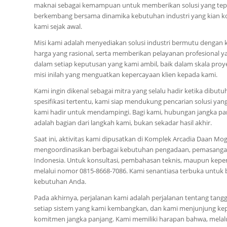
maknai sebagai kemampuan untuk memberikan solusi yang tepat
berkembang bersama dinamika kebutuhan industri yang kian ko
kami sejak awal.
Misi kami adalah menyediakan solusi industri bermutu dengan 
harga yang rasional, serta memberikan pelayanan profesional
dalam setiap keputusan yang kami ambil, baik dalam skala pro
misi inilah yang menguatkan kepercayaan klien kepada kami.
Kami ingin dikenal sebagai mitra yang selalu hadir ketika di
spesifikasi tertentu, kami siap mendukung pencarian solusi y
kami hadir untuk mendampingi. Bagi kami, hubungan jangka panja
adalah bagian dari langkah kami, bukan sekadar hasil akhir.
Saat ini, aktivitas kami dipusatkan di Komplek Arcadia Daan Mogo
mengoordinasikan berbagai kebutuhan pengadaan, pemasangan, 
Indonesia. Untuk konsultasi, pembahasan teknis, maupun kepe
melalui nomor 0815-8668-7086. Kami senantiasa terbuka untu
kebutuhan Anda.
Pada akhirnya, perjalanan kami adalah perjalanan tentang tan
setiap sistem yang kami kembangkan, dan kami menjunjung kep
komitmen jangka panjang. Kami memiliki harapan bahwa, melalui