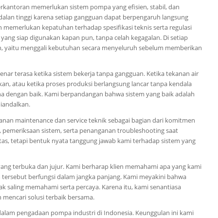
rkantoran memerlukan sistem pompa yang efisien, stabil, dan
alan tinggi karena setiap gangguan dapat berpengaruh langsung
h memerlukan kepatuhan terhadap spesifikasi teknis serta regulasi
yang siap digunakan kapan pun, tanpa celah kegagalan. Di setiap
n, yaitu menggali kebutuhan secara menyeluruh sebelum memberikan
r terasa ketika sistem bekerja tanpa gangguan. Ketika tekanan air
kan, atau ketika proses produksi berlangsung lancar tanpa kendala
ksana dengan baik. Kami berpandangan bahwa sistem yang baik adalah
diandalkan.
nan maintenance dan service teknik sebagai bagian dari komitmen
, pemeriksaan sistem, serta penanganan troubleshooting saat
itas, tetapi bentuk nyata tanggung jawab kami terhadap sistem yang
yang terbuka dan jujur. Kami berharap klien memahami apa yang kami
em tersebut berfungsi dalam jangka panjang. Kami meyakini bahwa
k saling memahami serta percaya. Karena itu, kami senantiasa
 mencari solusi terbaik bersama.
alam pengadaan pompa industri di Indonesia. Keunggulan ini kami