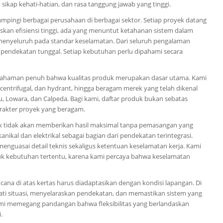
sikap kehati-hatian, dan rasa tanggung jawab yang tinggi.
mpingi berbagai perusahaan di berbagai sektor. Setiap proyek datang
kan efisiensi tinggi, ada yang menuntut ketahanan sistem dalam
menyeluruh pada standar keselamatan. Dari seluruh pengalaman
eh pendekatan tunggal. Setiap kebutuhan perlu dipahami secara
mahaman penuh bahwa kualitas produk merupakan dasar utama. Kami
entrifugal, dan hydrant, hingga beragam merek yang telah dikenal
u, Lowara, dan Calpeda. Bagi kami, daftar produk bukan sebatas
arakter proyek yang beragam.
 tidak akan memberikan hasil maksimal tanpa pemasangan yang
anikal dan elektrikal sebagai bagian dari pendekatan terintegrasi.
menguasai detail teknis sekaligus ketentuan keselamatan kerja. Kami
uk kebutuhan tertentu, karena kami percaya bahwa keselamatan
na di atas kertas harus diadaptasikan dengan kondisi lapangan. Di
mati situasi, menyelaraskan pendekatan, dan memastikan sistem yang
Kami memegang pandangan bahwa fleksibilitas yang berlandaskan
.