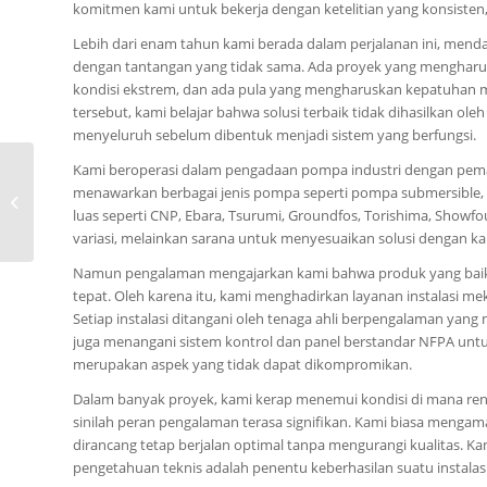
komitmen kami untuk bekerja dengan ketelitian yang konsisten, 
Lebih dari enam tahun kami berada dalam perjalanan ini, menda
dengan tantangan yang tidak sama. Ada proyek yang mengharus
kondisi ekstrem, dan ada pula yang mengharuskan kepatuhan 
tersebut, kami belajar bahwa solusi terbaik tidak dihasilkan ol
menyeluruh sebelum dibentuk menjadi sistem yang berfungsi.
0815-8668-7086, Daftar
Kami beroperasi dalam pengadaan pompa industri dengan pe
Harga Pompa
menawarkan berbagai jenis pompa seperti pompa submersible, c
Centrifugal Ebara GS
luas seperti CNP, Ebara, Tsurumi, Groundfos, Torishima, Showfo
End Suction Volute ...
variasi, melainkan sarana untuk menyesuaikan solusi dengan k
Namun pengalaman mengajarkan kami bahwa produk yang baik
tepat. Oleh karena itu, kami menghadirkan layanan instalasi mek
Setiap instalasi ditangani oleh tenaga ahli berpengalaman yang 
juga menangani sistem kontrol dan panel berstandar NFPA unt
merupakan aspek yang tidak dapat dikompromikan.
Dalam banyak proyek, kami kerap menemui kondisi di mana renca
sinilah peran pengalaman terasa signifikan. Kami biasa menga
dirancang tetap berjalan optimal tanpa mengurangi kualitas. 
pengetahuan teknis adalah penentu keberhasilan suatu instalasi