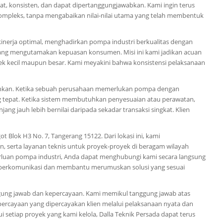
, konsisten, dan dapat dipertanggungjawabkan. Kami ingin terus
mpleks, tanpa mengabaikan nilai-nilai utama yang telah membentuk
kinerja optimal, menghadirkan pompa industri berkualitas dengan
 yang mengutamakan kepuasan konsumen. Misi ini kami jadikan acuan
yek kecil maupun besar. Kami meyakini bahwa konsistensi pelaksanaan
butuhkan. Ketika sebuah perusahaan memerlukan pompa dengan
ang tepat. Ketika sistem membutuhkan penyesuaian atau perawatan,
ng jauh lebih bernilai daripada sekadar transaksi singkat. Klien
t Blok H3 No. 7, Tangerang 15122. Dari lokasi ini, kami
serta layanan teknis untuk proyek-proyek di beragam wilayah
rluan pompa industri, Anda dapat menghubungi kami secara langsung
k berkomunikasi dan membantu merumuskan solusi yang sesuai
ggung jawab dan kepercayaan. Kami memikul tanggung jawab atas
ercayaan yang dipercayakan klien melalui pelaksanaan nyata dan
 setiap proyek yang kami kelola, Dalla Teknik Persada dapat terus