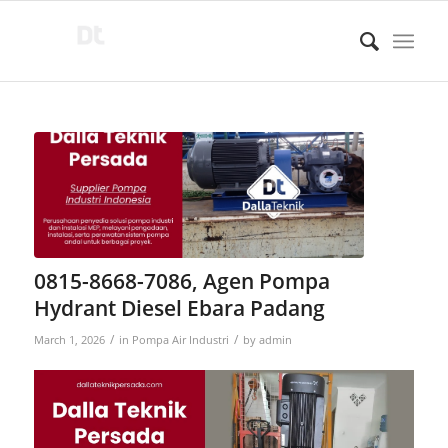
0815-8668-7086, Agen Pompa
Hydrant Diesel Ebara Padang
/
/
March 1, 2026
in
Pompa Air Industri
by
admin