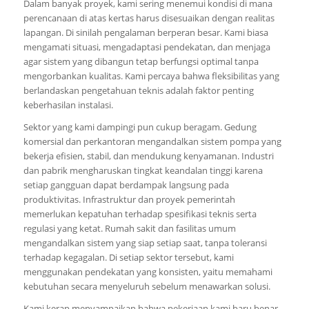
Dalam banyak proyek, kami sering menemui kondisi di mana
perencanaan di atas kertas harus disesuaikan dengan realitas
lapangan. Di sinilah pengalaman berperan besar. Kami biasa
mengamati situasi, mengadaptasi pendekatan, dan menjaga
agar sistem yang dibangun tetap berfungsi optimal tanpa
mengorbankan kualitas. Kami percaya bahwa fleksibilitas yang
berlandaskan pengetahuan teknis adalah faktor penting
keberhasilan instalasi.
Sektor yang kami dampingi pun cukup beragam. Gedung
komersial dan perkantoran mengandalkan sistem pompa yang
bekerja efisien, stabil, dan mendukung kenyamanan. Industri
dan pabrik mengharuskan tingkat keandalan tinggi karena
setiap gangguan dapat berdampak langsung pada
produktivitas. Infrastruktur dan proyek pemerintah
memerlukan kepatuhan terhadap spesifikasi teknis serta
regulasi yang ketat. Rumah sakit dan fasilitas umum
mengandalkan sistem yang siap setiap saat, tanpa toleransi
terhadap kegagalan. Di setiap sektor tersebut, kami
menggunakan pendekatan yang konsisten, yaitu memahami
kebutuhan secara menyeluruh sebelum menawarkan solusi.
Kami kerap menyampaikan bahwa pekerjaan kami baru benar-