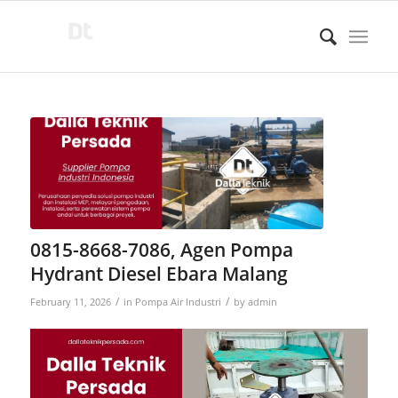
0815-8668-7086, Agen Pompa
Hydrant Diesel Ebara Malang
/
/
February 11, 2026
in
Pompa Air Industri
by
admin