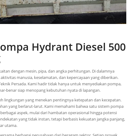
Pompa Hydrant Diesel 500
g
kaitan dengan mesin, pipa, dan angka perhitungan. Di dalamnya
ktivitas manusia, keselamatan, dan kepercayaan yang diberikan.
 Teknik Persada. Kami hadir tidak hanya untuk menyediakan pompa,
enar-benar siap menopang kebutuhan nyata di lapangan.
 oleh lingkungan yang menekan pentingnya ketepatan dan kecepatan.
alahan yang berlarut-larut. Kami memahami bahwa satu sistem pompa
erbagai aspek, mulai dari hambatan operasional hingga potensi
ekatan yang tidak instan, tetapi berbasis kekuatan jangka panjang,
ar utama.
bersama berbagai perusahaan dari beragam sektor. Setiap proyek