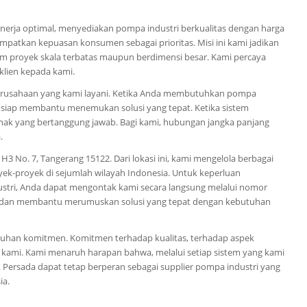
inerja optimal, menyediakan pompa industri berkualitas dengan harga
mpatkan kepuasan konsumen sebagai prioritas. Misi ini kami jadikan
am proyek skala terbatas maupun berdimensi besar. Kami percaya
klien kepada kami.
 perusahaan yang kami layani. Ketika Anda membutuhkan pompa
ang siap membantu menemukan solusi yang tepat. Ketika sistem
ihak yang bertanggung jawab. Bagi kami, hubungan jangka panjang
.
H3 No. 7, Tangerang 15122. Dari lokasi ini, kami mengelola berbagai
oyek-proyek di sejumlah wilayah Indonesia. Untuk keperluan
dustri, Anda dapat mengontak kami secara langsung melalui nomor
si dan membantu merumuskan solusi yang tepat dengan kebutuhan
eguhan komitmen. Komitmen terhadap kualitas, terhadap aspek
 kami. Kami menaruh harapan bahwa, melalui setiap sistem yang kami
 Persada dapat tetap berperan sebagai supplier pompa industri yang
ia.