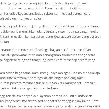
h langsung pada proses produksi. Infrastruktur dan proyek
 dan keselamatan yang ketat. Rumah sakit dan fasilitas umum
h terhadap kegagalan. Setiap sektor kami hadapi dengan cara
uh sebelum menyusun solusi.
hadir pada hal yang jarang disadari. Ketika sistem beroperasi tanpa
gguna tidak perlu memikirkan ulang tentang sistem pompa yang mereka
k. Kami meyakini bahwa sistem yang ideal adalah sistem yang berjalan
rlukan.
enance dan service teknik sebagai bagian dari komitmen dalam
m melalui perawatan rutin dan penanganan troubleshooting secara
tapi bagian penting dari tanggung jawab kami terhadap sistem yang
lam setiap kerja sama. Kami mengupayakan agar klien memahami apa
mana sistem tersebut berfungsi dalam jangka panjang. Kami
 rasa percaya membangun hubungan kerja yang sehat. Karena itu,
elasan teknis dengan jujur dan terbuka.
nggulan dalam penyediaan layanan pompa industri di Indonesia.
lusi yang tepat, konsisten, serta dapat dipertanggungjawabkan. Kami
ri, tanpa kehilangan nilai-nilai dasar yang telah mengarahkan kami