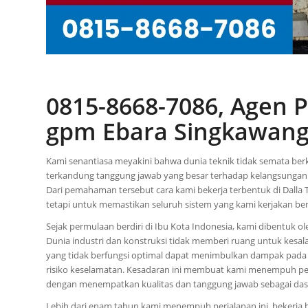
0815-8668-7086, Agen 
gpm Ebara Singkawan
Kami senantiasa meyakini bahwa dunia teknik tidak semata ber
terkandung tanggung jawab yang besar terhadap kelangsungan a
Dari pemahaman tersebut cara kami bekerja terbentuk di Dalla
tetapi untuk memastikan seluruh sistem yang kami kerjakan b
Sejak permulaan berdiri di Ibu Kota Indonesia, kami dibentuk
Dunia industri dan konstruksi tidak memberi ruang untuk kes
yang tidak berfungsi optimal dapat menimbulkan dampak pada b
risiko keselamatan. Kesadaran ini membuat kami menempuh pend
dengan menempatkan kualitas dan tanggung jawab sebagai das
Lebih dari enam tahun kami menempuh perjalanan ini, bekerja 