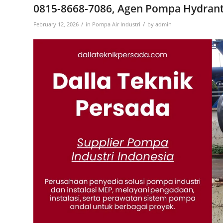
0815-8668-7086, Agen Pompa Hydrant
/
/
February 12, 2026
in
Pompa Air Industri
by
admin