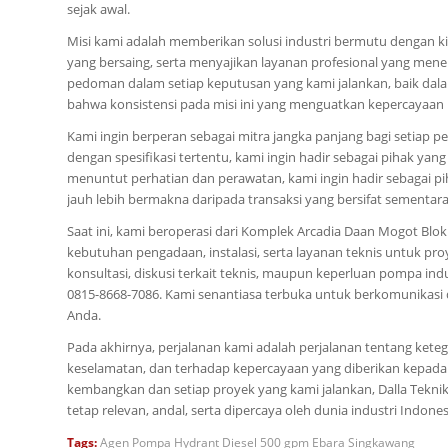
sejak awal.
Misi kami adalah memberikan solusi industri bermutu dengan k
yang bersaing, serta menyajikan layanan profesional yang mene
pedoman dalam setiap keputusan yang kami jalankan, baik dal
bahwa konsistensi pada misi ini yang menguatkan kepercayaan 
Kami ingin berperan sebagai mitra jangka panjang bagi setiap
dengan spesifikasi tertentu, kami ingin hadir sebagai pihak y
menuntut perhatian dan perawatan, kami ingin hadir sebagai p
jauh lebih bermakna daripada transaksi yang bersifat sementara
Saat ini, kami beroperasi dari Komplek Arcadia Daan Mogot Blok 
kebutuhan pengadaan, instalasi, serta layanan teknis untuk pr
konsultasi, diskusi terkait teknis, maupun keperluan pompa in
0815-8668-7086. Kami senantiasa terbuka untuk berkomunika
Anda.
Pada akhirnya, perjalanan kami adalah perjalanan tentang ket
keselamatan, dan terhadap kepercayaan yang diberikan kepada
kembangkan dan setiap proyek yang kami jalankan, Dalla Teknik
tetap relevan, andal, serta dipercaya oleh dunia industri Indones
Tags:
Agen Pompa Hydrant Diesel 500 gpm Ebara Singkawang