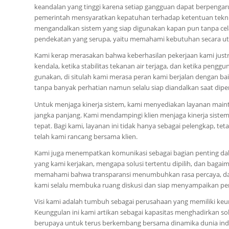
keandalan yang tinggi karena setiap gangguan dapat berpengaru
pemerintah mensyaratkan kepatuhan terhadap ketentuan teknis
mengandalkan sistem yang siap digunakan kapan pun tanpa cela
pendekatan yang serupa, yaitu memahami kebutuhan secara ut
Kami kerap merasakan bahwa keberhasilan pekerjaan kami justru 
kendala, ketika stabilitas tekanan air terjaga, dan ketika pen
gunakan, di situlah kami merasa peran kami berjalan dengan bai
tanpa banyak perhatian namun selalu siap diandalkan saat dipe
Untuk menjaga kinerja sistem, kami menyediakan layanan maint
jangka panjang. Kami mendampingi klien menjaga kinerja siste
tepat. Bagi kami, layanan ini tidak hanya sebagai pelengkap, te
telah kami rancang bersama klien.
Kami juga menempatkan komunikasi sebagai bagian penting da
yang kami kerjakan, mengapa solusi tertentu dipilih, dan bagai
memahami bahwa transparansi menumbuhkan rasa percaya, dan
kami selalu membuka ruang diskusi dan siap menyampaikan penj
Visi kami adalah tumbuh sebagai perusahaan yang memiliki keu
Keunggulan ini kami artikan sebagai kapasitas menghadirkan so
berupaya untuk terus berkembang bersama dinamika dunia indust