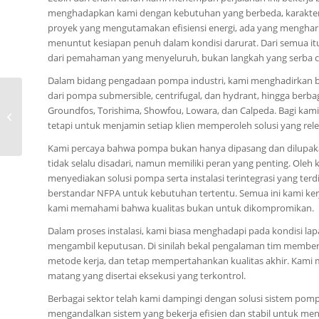
menghadapkan kami dengan kebutuhan yang berbeda, karakter 
proyek yang mengutamakan efisiensi energi, ada yang menghar
menuntut kesiapan penuh dalam kondisi darurat. Dari semua it
dari pemahaman yang menyeluruh, bukan langkah yang serba c
Dalam bidang pengadaan pompa industri, kami menghadirkan be
0815-8668-7086, Agen
dari pompa submersible, centrifugal, dan hydrant, hingga berbag
Pompa Hydrant Diesel
Groundfos, Torishima, Showfou, Lowara, dan Calpeda. Bagi ka
750 gpm Ebara
tetapi untuk menjamin setiap klien memperoleh solusi yang re
Banjarbaru
Kami percaya bahwa pompa bukan hanya dipasang dan dilupakan
tidak selalu disadari, namun memiliki peran yang penting. Oleh 
menyediakan solusi pompa serta instalasi terintegrasi yang terdiri
berstandar NFPA untuk kebutuhan tertentu. Semua ini kami ker
kami memahami bahwa kualitas bukan untuk dikompromikan.
Dalam proses instalasi, kami biasa menghadapi pada kondisi l
mengambil keputusan. Di sinilah bekal pengalaman tim memberi 
metode kerja, dan tetap mempertahankan kualitas akhir. Kami m
matang yang disertai eksekusi yang terkontrol.
Berbagai sektor telah kami dampingi dengan solusi sistem pom
mengandalkan sistem yang bekerja efisien dan stabil untuk men